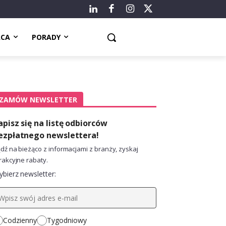
ACA
PORADY
ZAMÓW NEWSLETTER
apisz się na listę odbiorców
ezpłatnego newslettera!
dź na bieżąco z informacjami z branży, zyskaj
rakcyjne rabaty.
bierz newsletter:
Codzienny
Tygodniowy