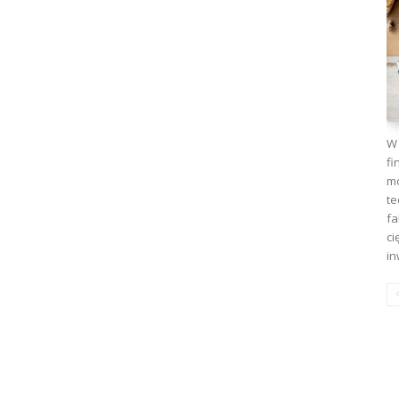
W 
fi
mo
te
fa
ci
in