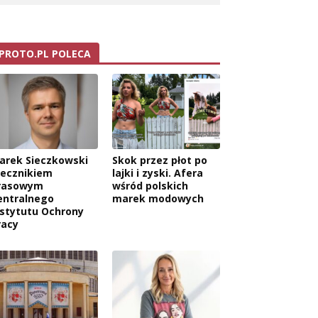
PROTO.PL POLECA
arek Sieczkowski
Skok przez płot po
zecznikiem
lajki i zyski. Afera
rasowym
wśród polskich
entralnego
marek modowych
nstytutu Ochrony
racy