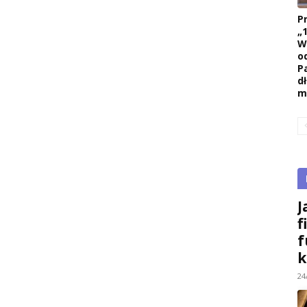
P
„
W
o
P
d
m
J
f
f
k
24