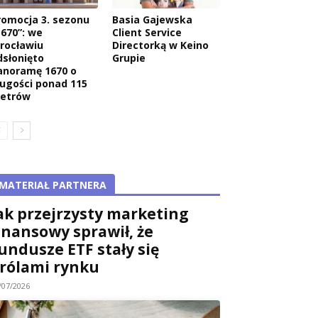
romocja 3. sezonu
Basia Gajewska
1670”: we
Client Service
rocławiu
Directorką w Keino
dsłonięto
Grupie
anoramę 1670 o
ługości ponad 115
etrów
MATERIAŁ PARTNERA
ak przejrzysty marketing
inansowy sprawił, że
undusze ETF stały się
rólami rynku
/07/2026