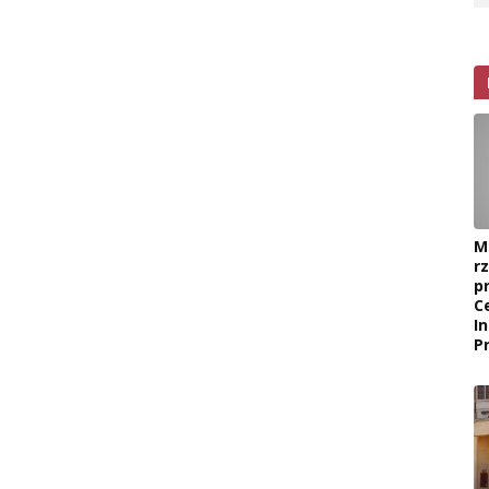
M
r
p
C
I
P