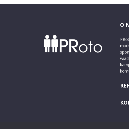
O 
PRot
mark
spon
wiad
kamp
komu
RE
KO