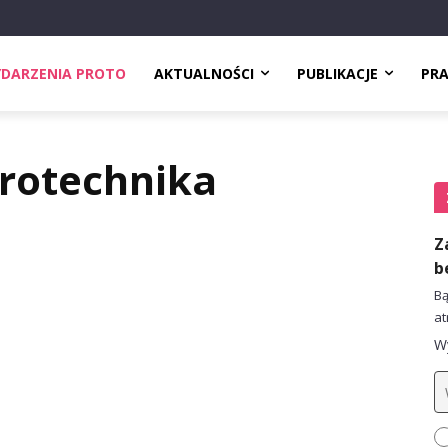
DARZENIA PROTO
AKTUALNOŚCI
PUBLIKACJE
PR
trotechnika
Z
b
Bą
at
Wy