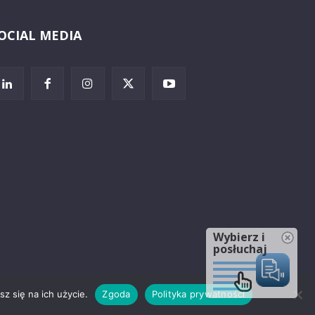
OCIAL MEDIA
Wybierz i
posłuchaj
z się na ich użycie.
Zgoda
Polityka prywatności
rzeżenia prawne