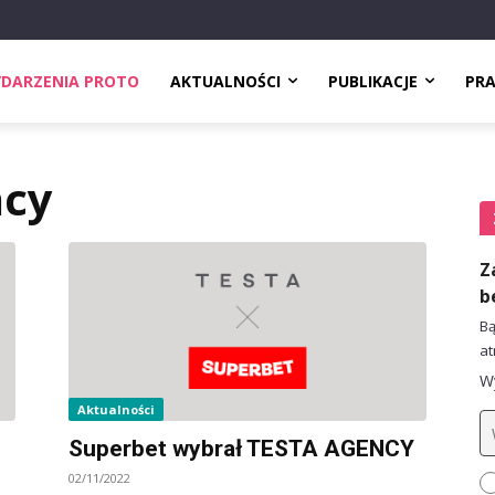
DARZENIA PROTO
AKTUALNOŚCI
PUBLIKACJE
PR
ncy
Z
b
Bą
at
Wy
Aktualności
Superbet wybrał TESTA AGENCY
02/11/2022