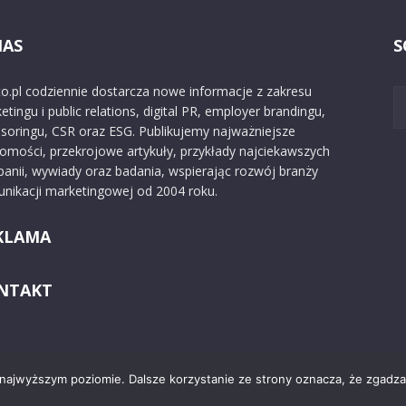
NAS
S
o.pl codziennie dostarcza nowe informacje z zakresu
etingu i public relations, digital PR, employer brandingu,
soringu, CSR oraz ESG. Publikujemy najważniejsze
omości, przekrojowe artykuły, przykłady najciekawszych
anii, wywiady oraz badania, wspierając rozwój branży
nikacji marketingowej od 2004 roku.
KLAMA
NTAKT
 najwyższym poziomie. Dalsze korzystanie ze strony oznacza, że zgadzas
Kontakt
O nas
Reklama
Zast