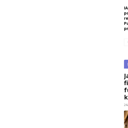
I
p
r
P
p
J
f
f
k
24