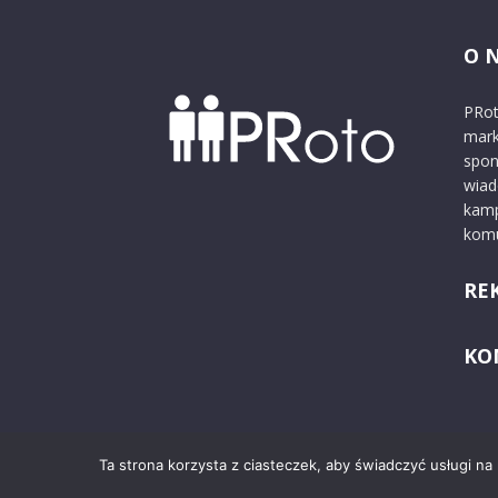
O 
PRot
mark
spon
wiad
kamp
komu
RE
KO
Ta strona korzysta z ciasteczek, aby świadczyć usługi na
© 2024 PRoto.pl