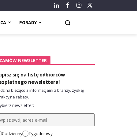
ACA
PORADY
ZAMÓW NEWSLETTER
apisz się na listę odbiorców
ezpłatnego newslettera!
dź na bieżąco z informacjami z branży, zyskaj
rakcyjne rabaty.
bierz newsletter:
Codzienny
Tygodniowy