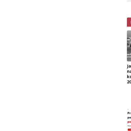
J
na
k
2