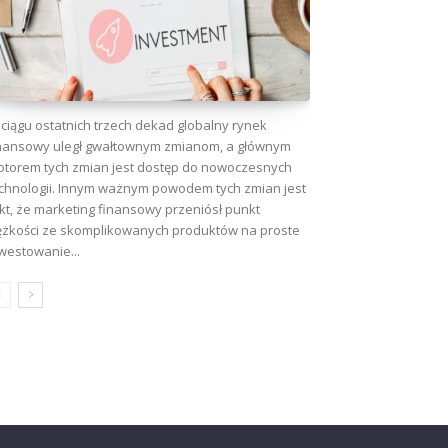
ciągu ostatnich trzech dekad globalny rynek
nansowy uległ gwałtownym zmianom, a głównym
torem tych zmian jest dostęp do nowoczesnych
chnologii. Innym ważnym powodem tych zmian jest
kt, że marketing finansowy przeniósł punkt
ężkości ze skomplikowanych produktów na proste
westowanie...