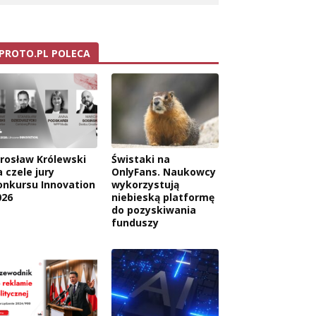
PROTO.PL POLECA
arosław Królewski
Świstaki na
 czele jury
OnlyFans. Naukowcy
onkursu Innovation
wykorzystują
026
niebieską platformę
do pozyskiwania
funduszy