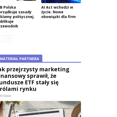
AB Polska
AI Act wchodzi w
orządkuje zasady
życie. Nowe
eklamy politycznej.
obowiązki dla firm
ublikuje
rzewodnik
MATERIAŁ PARTNERA
ak przejrzysty marketing
inansowy sprawił, że
undusze ETF stały się
rólami rynku
/07/2026