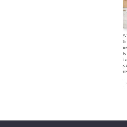
W 
fi
mo
te
fa
ci
in