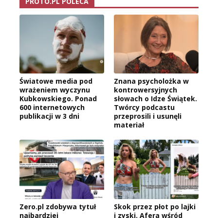
PROTO.PL POLECA
Światowe media pod
Znana psycholożka w
wrażeniem wyczynu
kontrowersyjnych
Kubkowskiego. Ponad
słowach o Idze Świątek.
600 internetowych
Twórcy podcastu
publikacji w 3 dni
przeprosili i usunęli
materiał
Zero.pl zdobywa tytuł
Skok przez płot po lajki
najbardziej
i zyski. Afera wśród