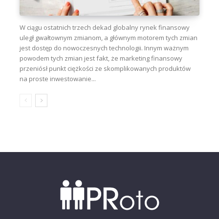
W ciągu ostatnich trzech dekad globalny rynek finansowy
uległ gwałtownym zmianom, a głównym motorem tych zmian
jest dostęp do nowoczesnych technologii. Innym ważnym
powodem tych zmian jest fakt, że marketing finansowy
przeniósł punkt ciężkości ze skomplikowanych produktów
na proste inwestowanie...