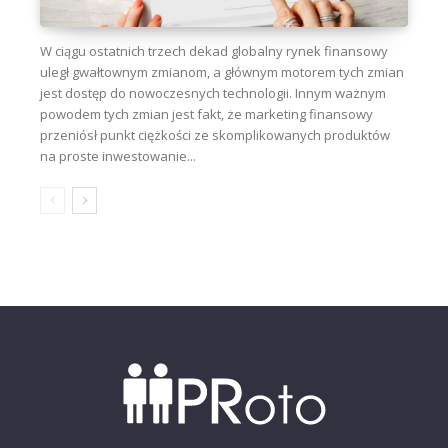
W ciągu ostatnich trzech dekad globalny rynek finansowy
uległ gwałtownym zmianom, a głównym motorem tych zmian
jest dostęp do nowoczesnych technologii. Innym ważnym
powodem tych zmian jest fakt, że marketing finansowy
przeniósł punkt ciężkości ze skomplikowanych produktów
na proste inwestowanie...