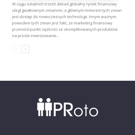
W ciągu ostatnich trzech dekad globalny rynek finansowy
uległ gwałtownym zmianom, a głównym motorem tych zmian
jest dostęp do nowoczesnych technologii. Innym ważnym
powodem tych zmian jest fakt, że marketing finansowy
przeniósł punkt ciężkości ze skomplikowanych produktów
na proste inwestowanie...