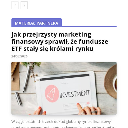
MATERIAŁ PARTNERA
Jak przejrzysty marketing
finansowy sprawił, że fundusze
ETF stały się królami rynku
24/07/2026
W ciągu ostatnich trzech dekad globalny rynek finansowy
uległ gwałtownym zmianom, a głównym motorem tych zmian