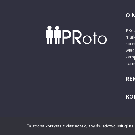
O 
PRot
mark
spon
wiad
kamp
komu
RE
KO
Ta strona korzysta z ciasteczek, aby świadczyć usługi na
© 2024 PRoto.pl