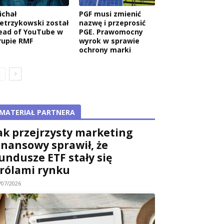
ichał
PGF musi zmienić
ietrzykowski został
nazwę i przeprosić
ead of YouTube w
PGE. Prawomocny
rupie RMF
wyrok w sprawie
ochrony marki
MATERIAŁ PARTNERA
ak przejrzysty marketing
inansowy sprawił, że
undusze ETF stały się
rólami rynku
/07/2026