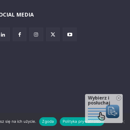
OCIAL MEDIA
Wybierz i
posłuchaj
z się na ich użycie.
Zgoda
Polityka prywatności
rzeżenia prawne