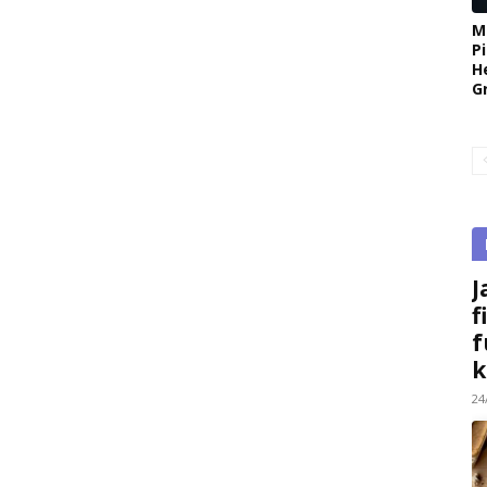
M
P
H
G
J
f
f
k
24