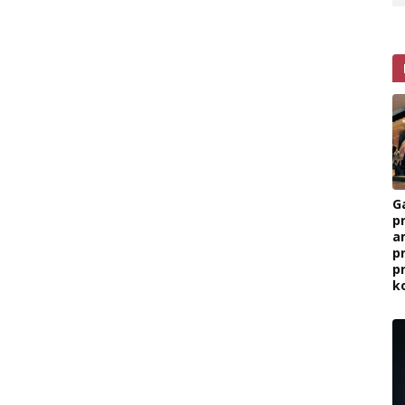
G
p
a
p
p
k