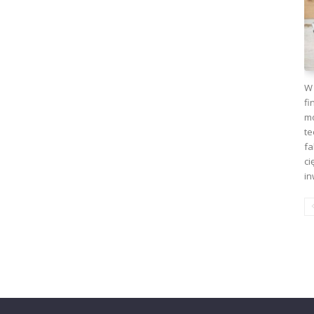
W 
fi
mo
te
fa
ci
in