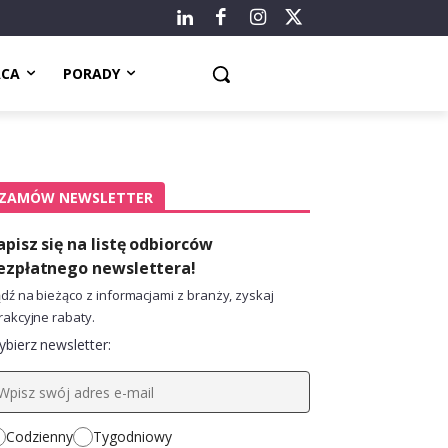
ACA
PORADY
ZAMÓW NEWSLETTER
apisz się na listę odbiorców
ezpłatnego newslettera!
dź na bieżąco z informacjami z branży, zyskaj
rakcyjne rabaty.
bierz newsletter:
Codzienny
Tygodniowy