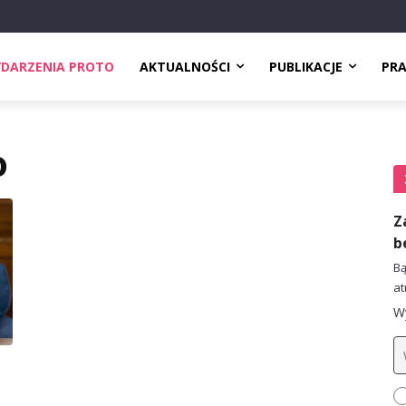
DARZENIA PROTO
AKTUALNOŚCI
PUBLIKACJE
PR
o
Z
b
Bą
at
Wy