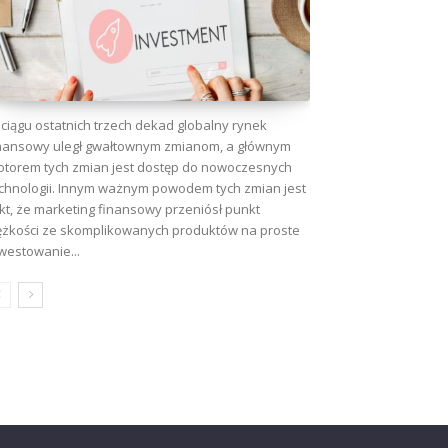
ciągu ostatnich trzech dekad globalny rynek
nansowy uległ gwałtownym zmianom, a głównym
torem tych zmian jest dostęp do nowoczesnych
chnologii. Innym ważnym powodem tych zmian jest
kt, że marketing finansowy przeniósł punkt
ężkości ze skomplikowanych produktów na proste
westowanie...