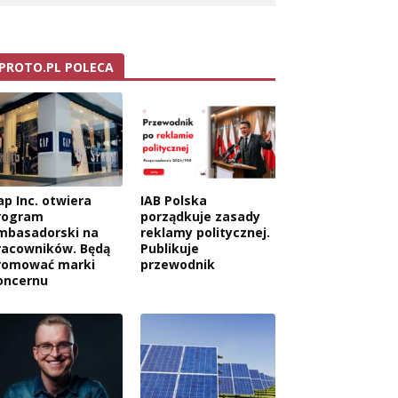
PROTO.PL POLECA
ap Inc. otwiera
IAB Polska
rogram
porządkuje zasady
mbasadorski na
reklamy politycznej.
racowników. Będą
Publikuje
romować marki
przewodnik
oncernu