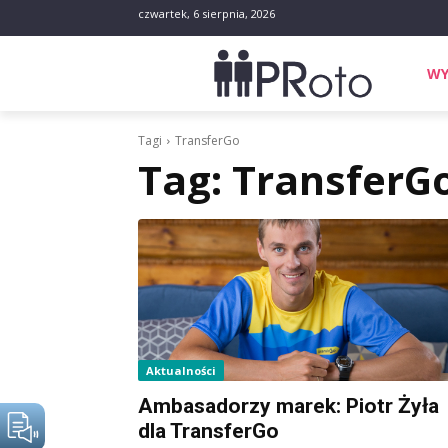
czwartek, 6 sierpnia, 2026
WY
Tagi
TransferGo
Tag:
TransferG
Aktualności
Ambasadorzy marek: Piotr Żyła
dla TransferGo