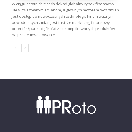
W ciągu ostatnich trzech dekad globalny rynek finansowy
uległ gwałtownym zmianom, a głównym motorem tych zmian
jest dostęp do nowoczesnych technologii. Innym ważnym
powodem tych zmian jest fakt, że marketing finansowy
przeniósł punkt ciężkości ze skomplikowanych produktów
na proste inwestowanie...