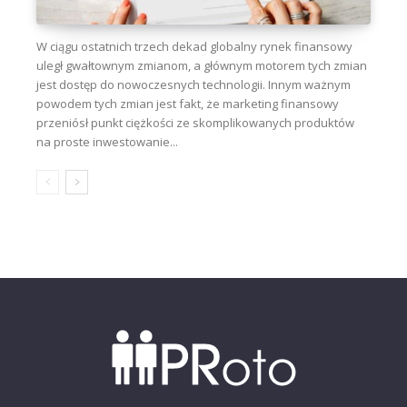
W ciągu ostatnich trzech dekad globalny rynek finansowy
uległ gwałtownym zmianom, a głównym motorem tych zmian
jest dostęp do nowoczesnych technologii. Innym ważnym
powodem tych zmian jest fakt, że marketing finansowy
przeniósł punkt ciężkości ze skomplikowanych produktów
na proste inwestowanie...