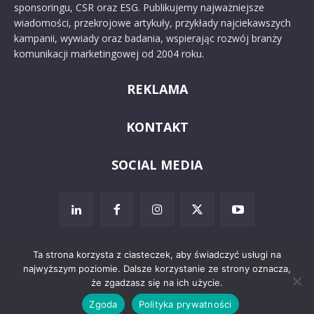
sponsoringu, CSR oraz ESG. Publikujemy najważniejsze
wiadomości, przekrojowe artykuły, przykłady najciekawszych
kampanii, wywiady oraz badania, wspierając rozwój branży
komunikacji marketingowej od 2004 roku.
REKLAMA
KONTAKT
SOCIAL MEDIA
Ta strona korzysta z ciasteczek, aby świadczyć usługi na
najwyższym poziomie. Dalsze korzystanie ze strony oznacza,
© 2024 PRoto.pl
że zgadzasz się na ich użycie.
Zgoda
Polityka prywatności
Kontakt
O nas
Reklama
Zastrzeżenia prawne