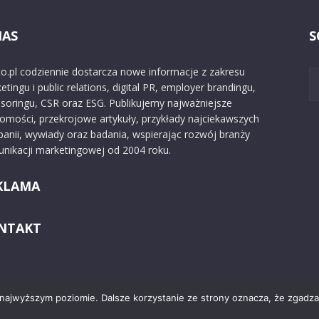
NAS
S
o.pl codziennie dostarcza nowe informacje z zakresu
etingu i public relations, digital PR, employer brandingu,
soringu, CSR oraz ESG. Publikujemy najważniejsze
omości, przekrojowe artykuły, przykłady najciekawszych
anii, wywiady oraz badania, wspierając rozwój branży
nikacji marketingowej od 2004 roku.
KLAMA
NTAKT
 najwyższym poziomie. Dalsze korzystanie ze strony oznacza, że zgadzas
Kontakt
O nas
Reklama
Zast