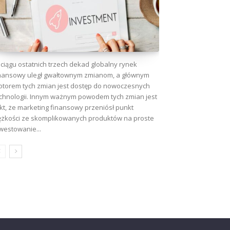
ciągu ostatnich trzech dekad globalny rynek
nansowy uległ gwałtownym zmianom, a głównym
torem tych zmian jest dostęp do nowoczesnych
chnologii. Innym ważnym powodem tych zmian jest
kt, że marketing finansowy przeniósł punkt
ężkości ze skomplikowanych produktów na proste
westowanie...