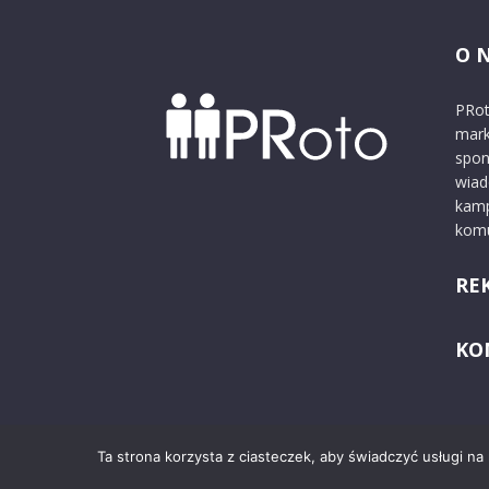
O 
PRot
mark
spon
wiad
kamp
komu
RE
KO
Ta strona korzysta z ciasteczek, aby świadczyć usługi na
© 2024 PRoto.pl