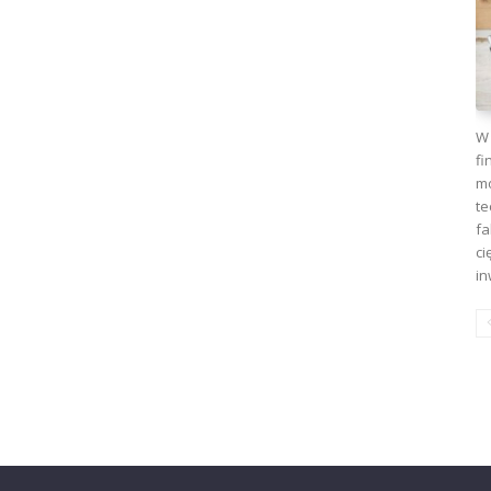
W 
fi
mo
te
fa
ci
in