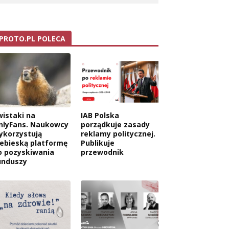
PROTO.PL POLECA
wistaki na
IAB Polska
nlyFans. Naukowcy
porządkuje zasady
ykorzystują
reklamy politycznej.
iebieską platformę
Publikuje
o pozyskiwania
przewodnik
unduszy