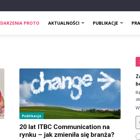
DARZENIA PROTO
AKTUALNOŚCI
PUBLIKACJE
PR
Z
b
Bą
at
Wy
Publikacje
20 lat ITBC Communication na
rynku – jak zmieniła się branża?