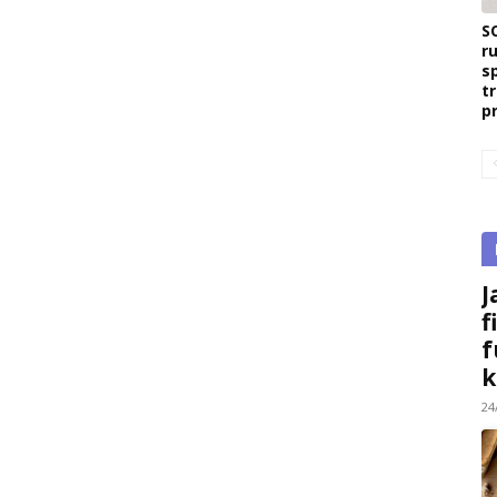
S
r
s
t
p
J
f
f
k
24