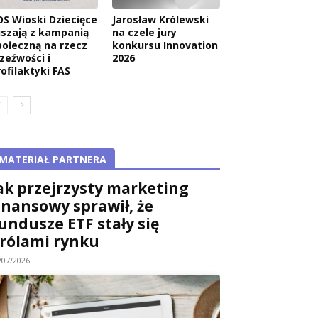
OS Wioski Dziecięce
Jarosław Królewski
uszają z kampanią
na czele jury
połeczną na rzecz
konkursu Innovation
rzeźwości i
2026
rofilaktyki FAS
MATERIAŁ PARTNERA
ak przejrzysty marketing
inansowy sprawił, że
undusze ETF stały się
rólami rynku
/07/2026