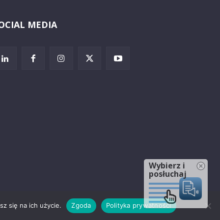
OCIAL MEDIA
Wybierz i
posłuchaj
z się na ich użycie.
Zgoda
Polityka prywatności
rzeżenia prawne