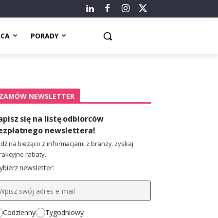
ACA
PORADY
ZAMÓW NEWSLETTER
apisz się na listę odbiorców
ezpłatnego newslettera!
dź na bieżąco z informacjami z branży, zyskaj
rakcyjne rabaty.
bierz newsletter:
Codzienny
Tygodniowy