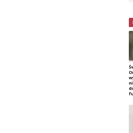
Ś
O
w
n
d
f