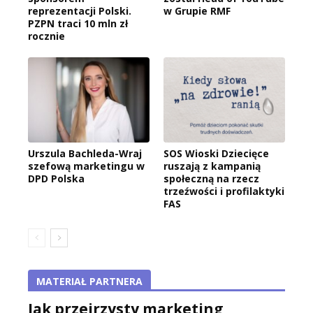
reprezentacji Polski.
w Grupie RMF
PZPN traci 10 mln zł
rocznie
Urszula Bachleda-Wraj
SOS Wioski Dziecięce
szefową marketingu w
ruszają z kampanią
DPD Polska
społeczną na rzecz
trzeźwości i profilaktyki
FAS
MATERIAŁ PARTNERA
Jak przejrzysty marketing