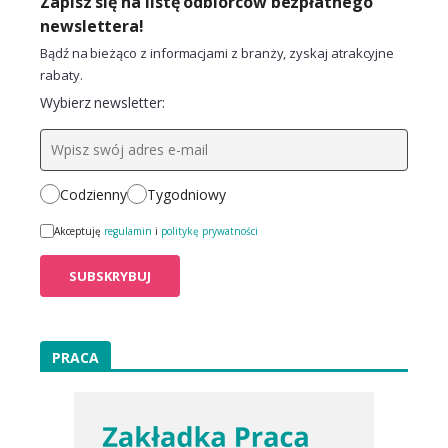
Zapisz się na listę odbiorców bezpłatnego
newslettera!
Bądź na bieżąco z informacjami z branży, zyskaj atrakcyjne
rabaty.
Wybierz newsletter:
Codzienny
Tygodniowy
Akceptuję
regulamin
i
politykę prywatności
PRACA