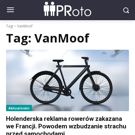
Tagi
VanMoof
Tag:
VanMoof
Aktualności
Holenderska reklama rowerów zakazana
we Francji. Powodem wzbudzanie strachu
przed samochodami