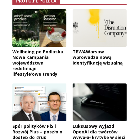
PROTO.PL POLECA
Wellbeing po Podlasku.
TBWAWarsaw
Nowa kampania
wprowadza nową
województwa
identyfikację wizualną
redefiniuje
lifestyle’owe trendy
Spór polityków PiS i
Luksusowy wyjazd
Rozwój Plus – poszło o
OpenAI dla twórców
dostęp do grup
wywołał krytykę w sieci