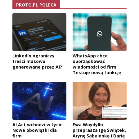
PROTO.PL POLECA
LinkedIn ograniczy
WhatsApp chce
treści masowo
uporządkować
generowane przez AI?
wiadomości od firm.
Testuje nową funkcję
AI Act wchodzi w życie.
Ewa Woydyłło
Nowe obowiązki dla
przeprasza Igę Świątek,
firm
Arynę Sabalenkę i Darię