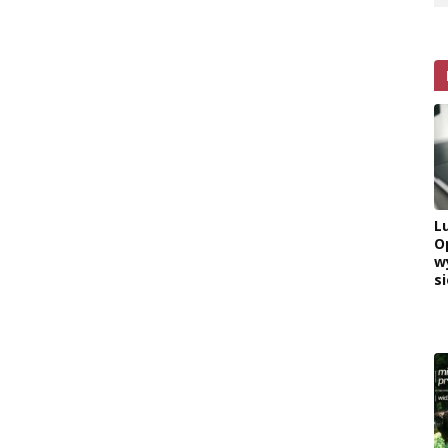
L
O
w
si