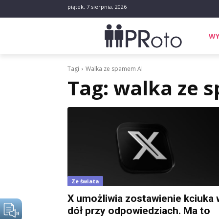
piątek, 7 sierpnia, 2026
WY
Tagi
Walka ze spamem AI
Tag:
walka ze 
Ze świata
X umożliwia zostawienie kciuka 
dół przy odpowiedziach. Ma to