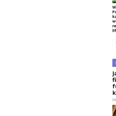
W
P
k
w
r
l
J
f
f
k
24