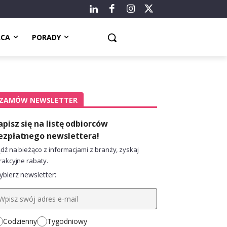
ACA
PORADY
ZAMÓW NEWSLETTER
apisz się na listę odbiorców
ezpłatnego newslettera!
dź na bieżąco z informacjami z branży, zyskaj
rakcyjne rabaty.
bierz newsletter:
Codzienny
Tygodniowy