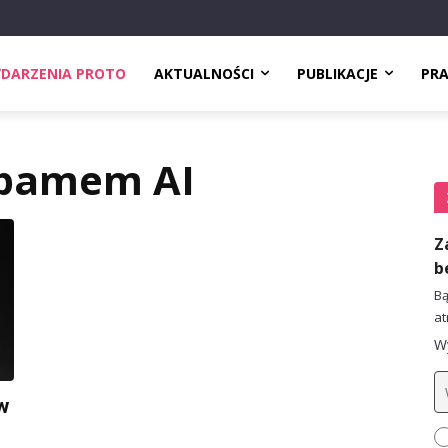
DARZENIA PROTO
AKTUALNOŚCI
PUBLIKACJE
PR
spamem AI
Z
b
Bą
at
Wy
w