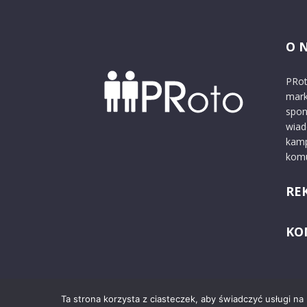
O 
PRot
mark
spon
wiad
kamp
komu
RE
KO
Ta strona korzysta z ciasteczek, aby świadczyć usługi na