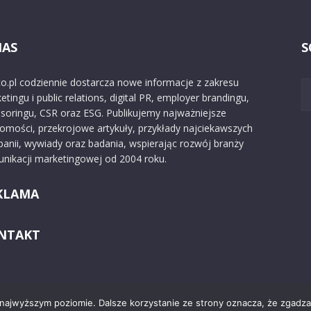
NAS
S
o.pl codziennie dostarcza nowe informacje z zakresu
etingu i public relations, digital PR, employer brandingu,
soringu, CSR oraz ESG. Publikujemy najważniejsze
omości, przekrojowe artykuły, przykłady najciekawszych
anii, wywiady oraz badania, wspierając rozwój branży
nikacji marketingowej od 2004 roku.
KLAMA
NTAKT
 najwyższym poziomie. Dalsze korzystanie ze strony oznacza, że zgadzas