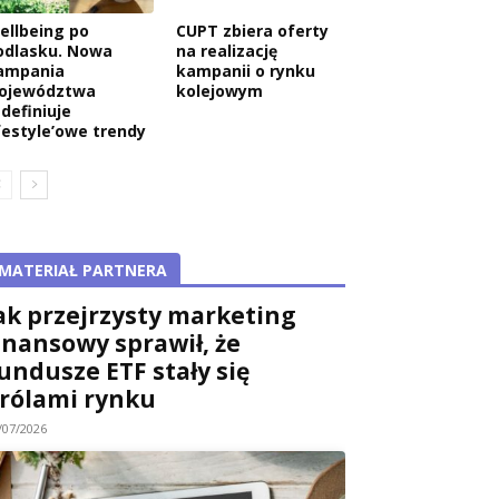
ellbeing po
CUPT zbiera oferty
odlasku. Nowa
na realizację
ampania
kampanii o rynku
ojewództwa
kolejowym
edefiniuje
ifestyle’owe trendy
MATERIAŁ PARTNERA
ak przejrzysty marketing
inansowy sprawił, że
undusze ETF stały się
rólami rynku
/07/2026