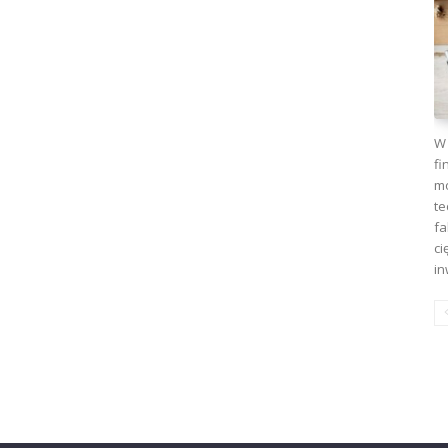
W 
fi
mo
te
fa
ci
in