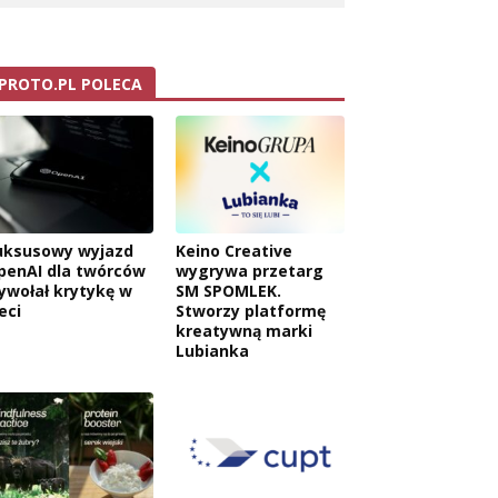
PROTO.PL POLECA
uksusowy wyjazd
Keino Creative
penAI dla twórców
wygrywa przetarg
ywołał krytykę w
SM SPOMLEK.
eci
Stworzy platformę
kreatywną marki
Lubianka