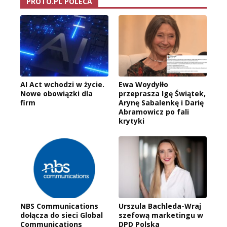
PROTO.PL POLECA
AI Act wchodzi w życie.
Ewa Woydyłło
Nowe obowiązki dla
przeprasza Igę Świątek,
firm
Arynę Sabalenkę i Darię
Abramowicz po fali
krytyki
NBS Communications
Urszula Bachleda-Wraj
dołącza do sieci Global
szefową marketingu w
Communications
DPD Polska