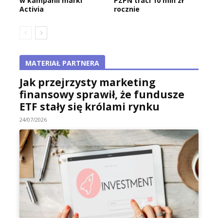
w kampanii marki
PZPN traci 10 mln zł
Activia
rocznie
MATERIAŁ PARTNERA
Jak przejrzysty marketing
finansowy sprawił, że fundusze
ETF stały się królami rynku
24/07/2026