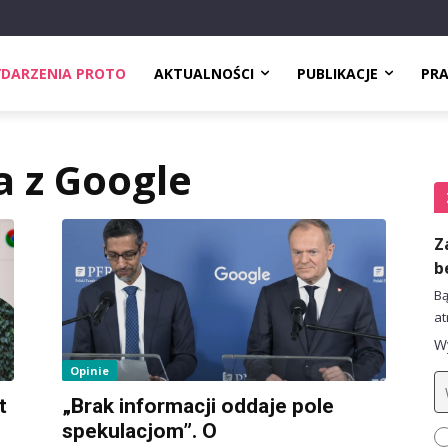
DARZENIA PROTO
AKTUALNOŚCI
PUBLIKACJE
PR
 z Google
Z
b
Bą
at
Wy
Opinie
t
„Brak informacji oddaje pole
spekulacjom”. O