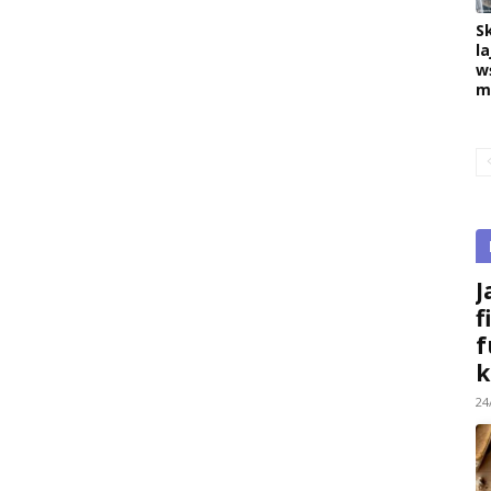
S
la
w
m
J
f
f
k
24