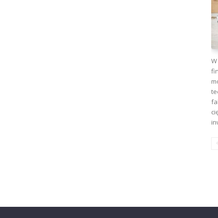
W 
fi
mo
te
fa
ci
in