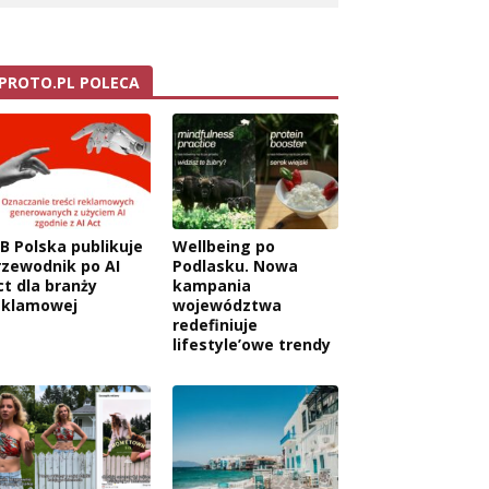
PROTO.PL POLECA
AB Polska publikuje
Wellbeing po
rzewodnik po AI
Podlasku. Nowa
ct dla branży
kampania
eklamowej
województwa
redefiniuje
lifestyle’owe trendy