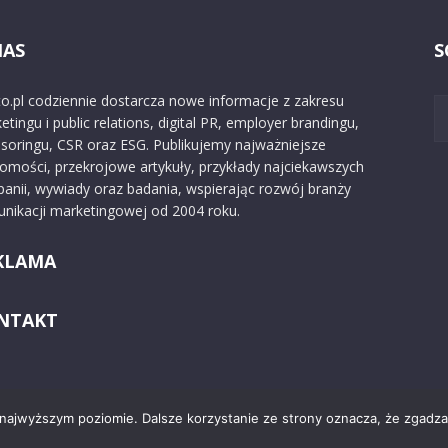
NAS
S
o.pl codziennie dostarcza nowe informacje z zakresu
etingu i public relations, digital PR, employer brandingu,
soringu, CSR oraz ESG. Publikujemy najważniejsze
omości, przekrojowe artykuły, przykłady najciekawszych
anii, wywiady oraz badania, wspierając rozwój branży
nikacji marketingowej od 2004 roku.
KLAMA
NTAKT
 najwyższym poziomie. Dalsze korzystanie ze strony oznacza, że zgadzas
Kontakt
O nas
Reklama
Zast