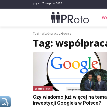
piątek, 7 sierpnia, 2026
WY
Tagi
Współpraca z Google
Tag:
współpraca
W mediach
Czy wiadomo już więcej na tema
inwestycji Google’a w Polsce?