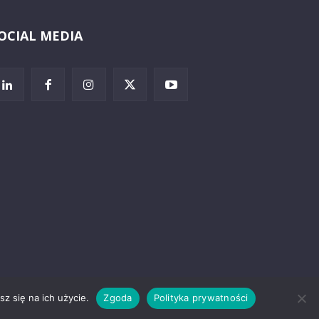
OCIAL MEDIA
Wybierz i
posłuchaj
z się na ich użycie.
Zgoda
Polityka prywatności
rzeżenia prawne