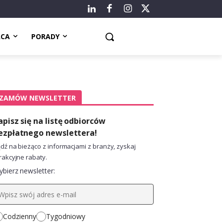
ACA
PORADY
ZAMÓW NEWSLETTER
apisz się na listę odbiorców
ezpłatnego newslettera!
dź na bieżąco z informacjami z branży, zyskaj
rakcyjne rabaty.
bierz newsletter:
Codzienny
Tygodniowy