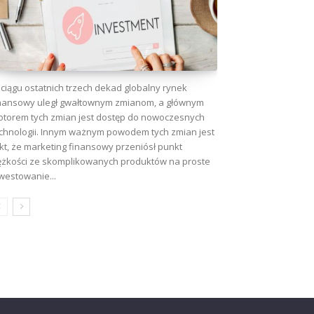
ciągu ostatnich trzech dekad globalny rynek
nansowy uległ gwałtownym zmianom, a głównym
torem tych zmian jest dostęp do nowoczesnych
chnologii. Innym ważnym powodem tych zmian jest
kt, że marketing finansowy przeniósł punkt
ężkości ze skomplikowanych produktów na proste
westowanie...