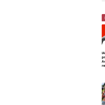
I
p
A
r