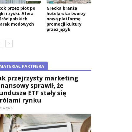
kok przez płot po
Grecka branża
jki i zyski. Afera
hotelarska tworzy
śród polskich
nową platformę
arek modowych
promocji kultury
przez język
MATERIAŁ PARTNERA
ak przejrzysty marketing
inansowy sprawił, że
undusze ETF stały się
rólami rynku
/07/2026