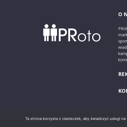
O 
PRot
mark
spon
wiad
kamp
komu
RE
KO
Ta strona korzysta z ciasteczek, aby świadczyć usługi na
© 2024 PRoto.pl