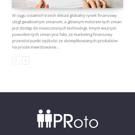
W ciągu ostatnich trzech dekad globalny rynek finansowy
uległ gwałtownym zmianom, a głównym motorem tych zmian
jest dostęp do nowoczesnych technologii. Innym ważnym
powodem tych zmian jest fakt, że marketing finansowy
przeniósł punkt ciężkości ze skomplikowanych produktów
na proste inwestowanie...