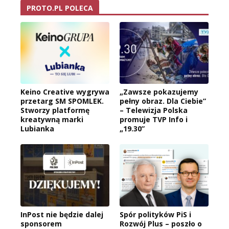
PROTO.PL POLECA
Keino Creative wygrywa
„Zawsze pokazujemy
przetarg SM SPOMLEK.
pełny obraz. Dla Ciebie”
Stworzy platformę
– Telewizja Polska
kreatywną marki
promuje TVP Info i
Lubianka
„19.30”
InPost nie będzie dalej
Spór polityków PiS i
sponsorem
Rozwój Plus – poszło o