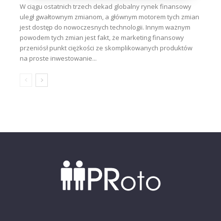
W ciągu ostatnich trzech dekad globalny rynek finansowy
uległ gwałtownym zmianom, a głównym motorem tych zmian
jest dostęp do nowoczesnych technologii. Innym ważnym
powodem tych zmian jest fakt, że marketing finansowy
przeniósł punkt ciężkości ze skomplikowanych produktów
na proste inwestowanie...