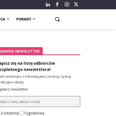
ACA
PORADY
ZAMÓW NEWSLETTER
apisz się na listę odbiorców
ezpłatnego newslettera!
dź na bieżąco z informacjami z branży, zyskaj
rakcyjne rabaty.
bierz newsletter:
Codzienny
Tygodniowy