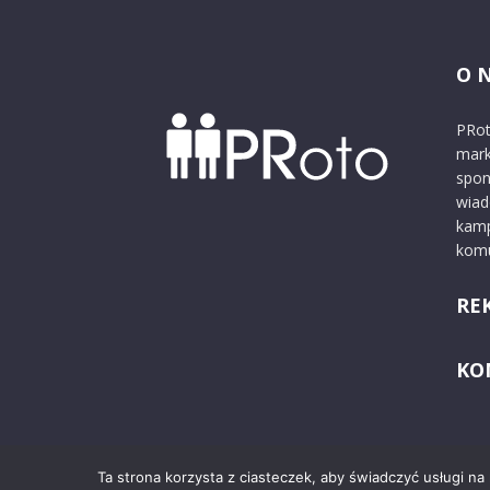
O 
PRot
mark
spon
wiad
kamp
komu
RE
KO
Ta strona korzysta z ciasteczek, aby świadczyć usługi na