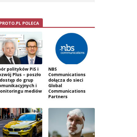
PROTO.PL POLECA
ór polityków PiS i
NBS
ozwój Plus – poszło
Communications
 dostęp do grup
dołącza do sieci
omunikacyjnych i
Global
onitoringu mediów
Communications
Partners