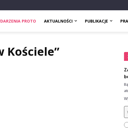
DARZENIA PROTO
AKTUALNOŚCI
PUBLIKACJE
PR
w Kościele”
Z
b
Bą
at
Wy