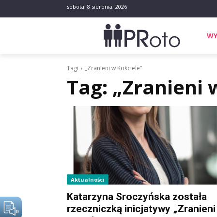
sobota, 8 sierpnia, 2026
WY
Tagi
„Zranieni w Kościele”
Tag:
„Zranieni 
Aktualności
Katarzyna Sroczyńska została
rzeczniczką inicjatywy „Zranieni