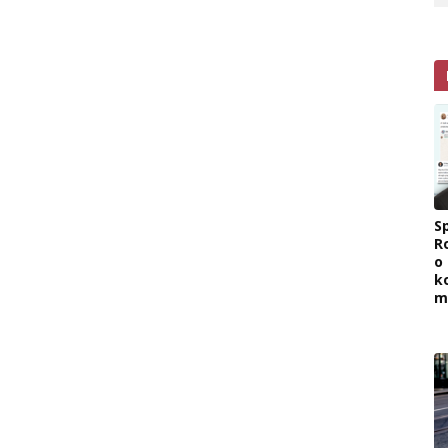
Sp
R
o
k
m