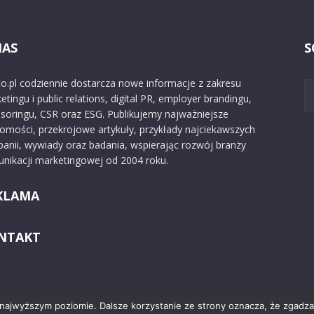
NAS
S
o.pl codziennie dostarcza nowe informacje z zakresu
etingu i public relations, digital PR, employer brandingu,
soringu, CSR oraz ESG. Publikujemy najważniejsze
omości, przekrojowe artykuły, przykłady najciekawszych
anii, wywiady oraz badania, wspierając rozwój branży
nikacji marketingowej od 2004 roku.
KLAMA
NTAKT
 najwyższym poziomie. Dalsze korzystanie ze strony oznacza, że zgadzas