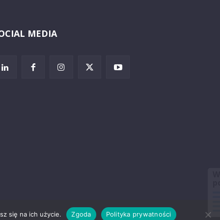
OCIAL MEDIA
Wybierz i
posłuchaj
z się na ich użycie.
Zgoda
Polityka prywatności