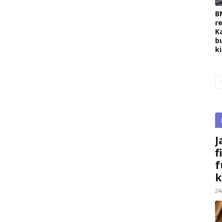
B
r
K
b
k
J
f
f
k
24