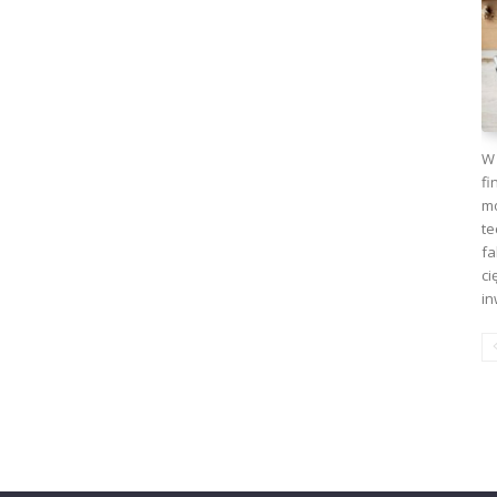
W 
fi
mo
te
fa
ci
in