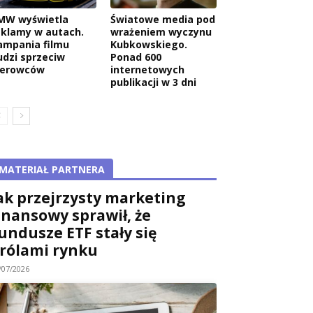
MW wyświetla
Światowe media pod
eklamy w autach.
wrażeniem wyczynu
ampania filmu
Kubkowskiego.
udzi sprzeciw
Ponad 600
ierowców
internetowych
publikacji w 3 dni
MATERIAŁ PARTNERA
ak przejrzysty marketing
inansowy sprawił, że
undusze ETF stały się
rólami rynku
/07/2026