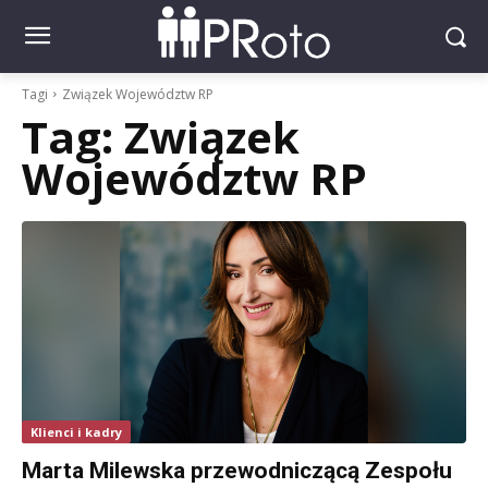
Tagi
Związek Województw RP
Tag:
Związek
Województw RP
Klienci i kadry
Marta Milewska przewodniczącą Zespołu