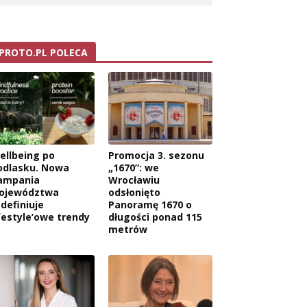
PROTO.PL POLECA
ellbeing po
Promocja 3. sezonu
odlasku. Nowa
„1670”: we
ampania
Wrocławiu
ojewództwa
odsłonięto
edefiniuje
Panoramę 1670 o
ifestyle’owe trendy
długości ponad 115
metrów