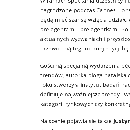
W ramach spotkania uczestnicy i u
nagrodzone podczas Cannes Lions I
będą mieć szansę wzięcia udziału
prelegentami i prelegentkami. Poj
aktualnych wyzwaniach i przyszło
przewodnią tegorocznej edycji będ
Gościnią specjalną wydarzenia bę
trendów, autorka bloga hatalska.c
roku stworzyła instytut badań nad 
definiuje najważniejsze trendy i 
kategorii rynkowych czy konkretn
Na scenie pojawią się także
Justy