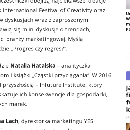
czestniczki obejrzą najciekawsze kreacje
nternational Festival of Creativity oraz
U
W
 w dyskusjach wraz z zaproszonymi
m
awią się m.in. dyskusje o trendach,
P
ści branży marketingowej. Myślą
zie „Progres czy regres?”.
dzie
Natalia Hatalska
– analityczka
om i książki „Cząstki przyciągania”. W 2016
przyszłością – Infuture.Institute, który
J
wskazuje ich konsekwencje dla gospodarki,
f
f
ych marek.
k
24
na Lach
, dyrektorka marketingu YES