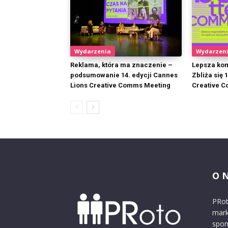
Wydarzenia
Wydarzen
Reklama, która ma znaczenie –
Lepsza kom
podsumowanie 14. edycji Cannes
Zbliża się 
Lions Creative Comms Meeting
Creative 
O 
PRot
mark
spon