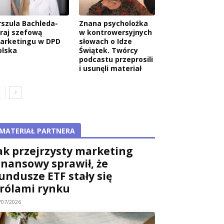
rszula Bachleda-
Znana psycholożka
raj szefową
w kontrowersyjnych
arketingu w DPD
słowach o Idze
olska
Świątek. Twórcy
podcastu przeprosili
i usunęli materiał
MATERIAŁ PARTNERA
ak przejrzysty marketing
inansowy sprawił, że
undusze ETF stały się
rólami rynku
/07/2026