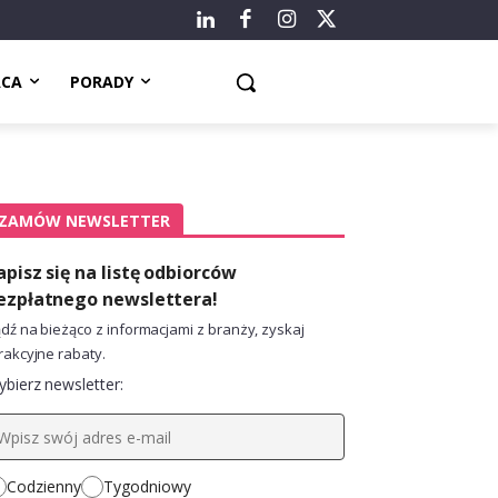
ACA
PORADY
ZAMÓW NEWSLETTER
apisz się na listę odbiorców
ezpłatnego newslettera!
dź na bieżąco z informacjami z branży, zyskaj
rakcyjne rabaty.
bierz newsletter:
Codzienny
Tygodniowy