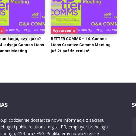
ia
Wydarzenia
unikacja, czyli jaka?
BETTER COMMS – 14. Cannes
14. edycja Cannes Lions
Lions Creative Comms Meeting
Comms Meeting
już 21 października!
NAS
S
o.pl codziennie dostarcza nowe informacje z zakresu
etingu i public relations, digital PR, employer brandingu,
soringu, CSR oraz ESG. Publikujemy najważniejsze