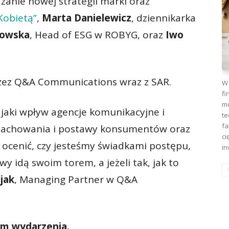
żanie nowej strategii marki oraz
Kobietą”
,
Marta Danielewicz
, dziennikarka
howska
, Head of ESG w ROBYG, oraz
Iwo
zez Q&A Communications wraz z SAR.
W 
fi
mo
 jaki wpływ agencje komunikacyjne i
te
fa
 zachowania i postawy konsumentów oraz
ci
 ocenić, czy jesteśmy świadkami postępu,
in
wy idą swoim torem, a jeżeli tak, jak to
jak
, Managing Partner w Q&A
ym wydarzenia.