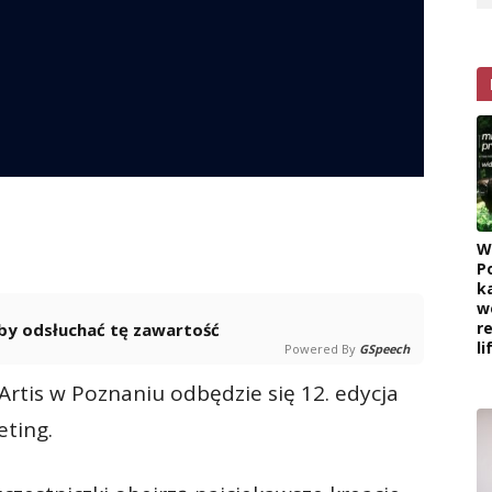
W
P
k
w
r
 aby odsłuchać tę zawartość
l
Powered By
GSpeech
Artis w Poznaniu odbędzie się 12. edycja
ting.