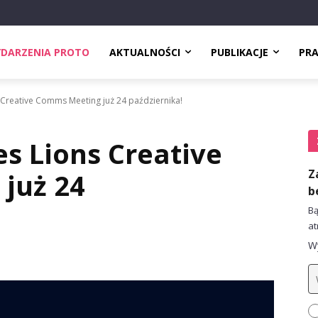
DARZENIA PROTO
AKTUALNOŚCI
PUBLIKACJE
PR
 Creative Comms Meeting już 24 października!
es Lions Creative
Z
już 24
b
Bą
at
Wy