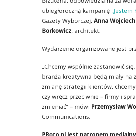
Biżuteria, odpowiedzialna za wdra
ubiegłoroczną kampanię
„Jestem 
Gazety Wyborczej,
Anna Wojciec
Borkowicz
, architekt.
Wydarzenie organizowane jest pr
„Chcemy wspólnie zastanowić się,
branża kreatywna będą miały na
zmianę strategii klientów, chcemy
czy wręcz przeciwnie – firmy i spra
zmieniać” – mówi
Przemysław Wo
Communications.
PRoto.pl jest patronem medialn