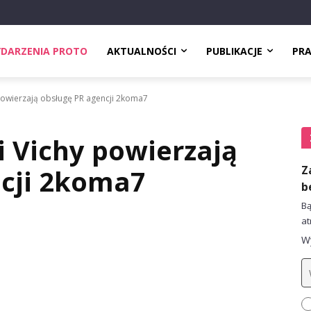
DARZENIA PROTO
AKTUALNOŚCI
PUBLIKACJE
PR
powierzają obsługę PR agencji 2koma7
i Vichy powierzają
Z
ncji 2koma7
b
Bą
at
Wy