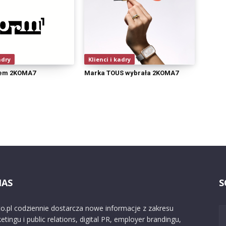
adry
Klienci i kadry
tem 2KOMA7
Marka TOUS wybrała 2KOMA7
NAS
S
o.pl codziennie dostarcza nowe informacje z zakresu
etingu i public relations, digital PR, employer brandingu,