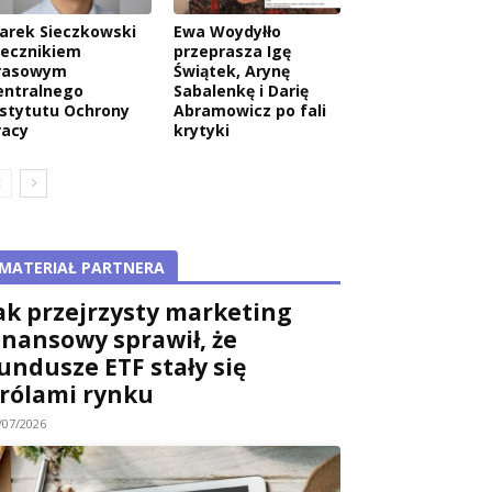
arek Sieczkowski
Ewa Woydyłło
zecznikiem
przeprasza Igę
rasowym
Świątek, Arynę
entralnego
Sabalenkę i Darię
nstytutu Ochrony
Abramowicz po fali
racy
krytyki
MATERIAŁ PARTNERA
ak przejrzysty marketing
inansowy sprawił, że
undusze ETF stały się
rólami rynku
/07/2026