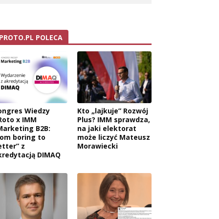
PROTO.PL POLECA
ongres Wiedzy
Kto „lajkuje” Rozwój
Roto x IMM
Plus? IMM sprawdza,
Marketing B2B:
na jaki elektorat
rom boring to
może liczyć Mateusz
etter” z
Morawiecki
kredytacją DIMAQ