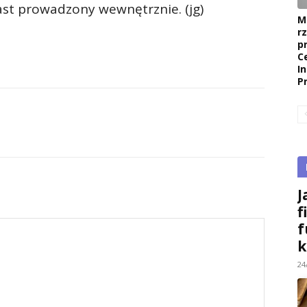
st prowadzony wewnętrznie. (jg)
M
r
p
C
I
P
J
f
f
k
24