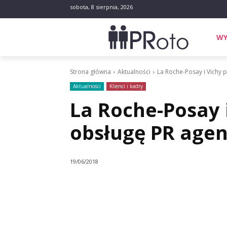
sobota, 8 sierpnia, 2026
WY
Strona główna
Aktualności
La Roche-Posay i Vichy 
Aktualności
Klienci i kadry
La Roche-Posay 
obsługę PR age
19/06/2018