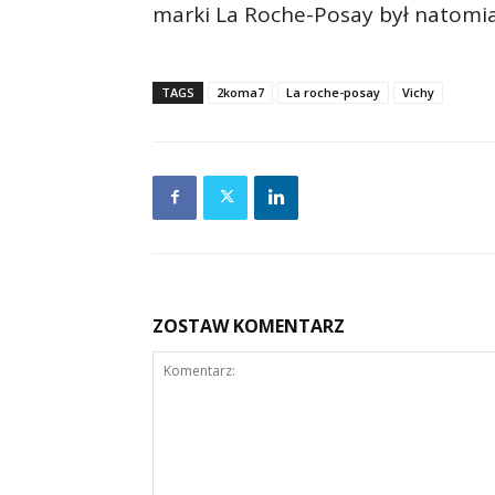
marki La Roche-Posay był natomia
TAGS
2koma7
La roche-posay
Vichy
ZOSTAW KOMENTARZ