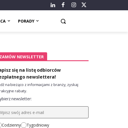
ACA
PORADY
ZAMÓW NEWSLETTER
apisz się na listę odbiorców
ezpłatnego newslettera!
dź na bieżąco z informacjami z branży, zyskaj
rakcyjne rabaty.
bierz newsletter:
Codzienny
Tygodniowy