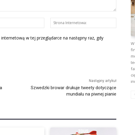
E-
Strona
mail:*
Interneto
 internetową w tej przeglądarce na następny raz, gdy
W 
fi
mo
te
fa
ci
in
Następny artykuł
a
Szwedzki browar drukuje tweety dotyczące
mundialu na piwnej pianie