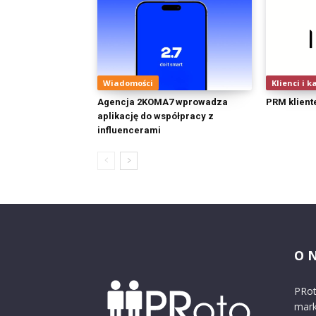
Wiadomości
Klienci i k
Agencja 2KOMA7 wprowadza
PRM klien
aplikację do współpracy z
influencerami
O 
PRot
mark