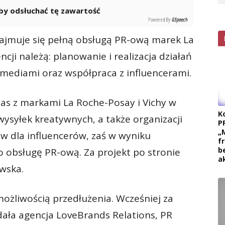
 aby odsłuchać tę zawartość
Powered By
GSpeech
ajmuje się pełną obsługą PR-ową marek La
cji należą: planowanie i realizacja działań
 mediami oraz współpraca z influencerami.
s z markami La Roche-Posay i Vichy w
K
 wysyłek kreatywnych, a także organizacji
P
„
w dla influencerów, zaś w wyniku
f
b
o obsługę PR-ową. Za projekt po stronie
a
wska.
żliwością przedłużenia. Wcześniej za
dała agencja LoveBrands Relations, PR