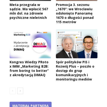
Meta przegrała w
Promocja 3. sezonu
sądzie. Ma wpłacić 567
„1670”: we Wrocławiu
mln dol. na zdrowie
odsłonięto Panoramę
psychiczne nieletnich
1670 o długości ponad
115 metrów
Kongres Wiedzy PRoto
Spór polityków PiS i
x IMM „Marketing B2B:
Rozwój Plus – poszło o
from boring to better”
dostęp do grup
z akredytacją DIMAQ
komunikacyjnych i
monitoringu mediów
MATERIAŁ PARTNERA