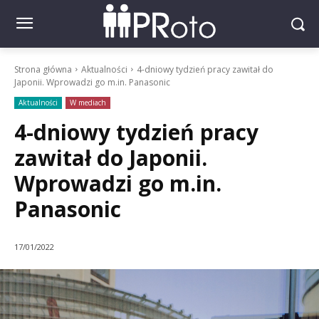
Strona główna
Aktualności
4-dniowy tydzień pracy zawitał do
Japonii. Wprowadzi go m.in. Panasonic
Aktualności
W mediach
4-dniowy tydzień pracy
zawitał do Japonii.
Wprowadzi go m.in.
Panasonic
17/01/2022