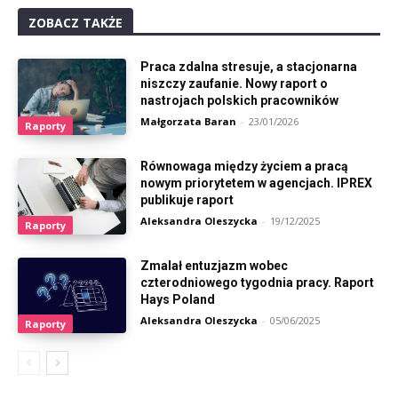
ZOBACZ TAKŻE
Praca zdalna stresuje, a stacjonarna
niszczy zaufanie. Nowy raport o
nastrojach polskich pracowników
Małgorzata Baran
-
23/01/2026
Raporty
Równowaga między życiem a pracą
nowym priorytetem w agencjach. IPREX
publikuje raport
Aleksandra Oleszycka
-
19/12/2025
Raporty
Zmalał entuzjazm wobec
czterodniowego tygodnia pracy. Raport
Hays Poland
Aleksandra Oleszycka
-
05/06/2025
Raporty