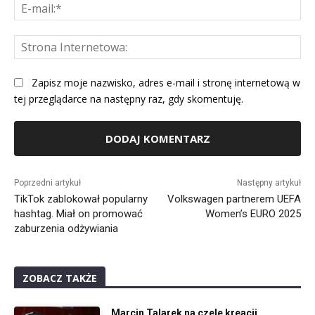
E-
mai
St
Int
Zapisz moje nazwisko, adres e-mail i stronę internetową w
tej przeglądarce na następny raz, gdy skomentuję.
Alternative:
Poprzedni artykuł
Następny artykuł
TikTok zablokował popularny
Volkswagen partnerem UEFA
hashtag. Miał on promować
Women’s EURO 2025
zaburzenia odżywiania
ZOBACZ TAKŻE
Marcin Talarek na czele kreacji