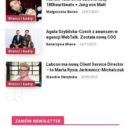
180heartbeats + Jung von Matt
Małgorzata Baran
-
23/07/2026
Klienci i kadry
Agata Szybilska-Czech z awansem w
agencji WebTalk. Została nową COO
Katarzyna Miara
-
24/11/2025
Klienci i kadry
Labcon ma nową Client Service Director
– to Marta Rysia Jarkiewicz-Michalczuk
Klaudia Obrębska
-
02/09/2025
Klienci i kadry
ZAMÓW NEWSLETTER