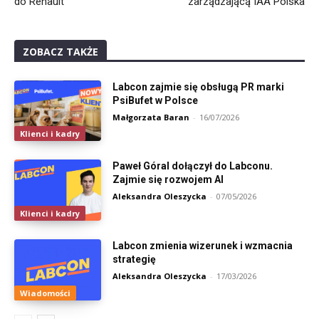
do Renault
zarządzającą IAA Polska
ZOBACZ TAKŻE
Labcon zajmie się obsługą PR marki
PsiBufet w Polsce
Małgorzata Baran
-
16/07/2026
Klienci i kadry
Paweł Góral dołączył do Labconu.
Zajmie się rozwojem AI
Aleksandra Oleszycka
-
07/05/2026
Klienci i kadry
Labcon zmienia wizerunek i wzmacnia
strategię
Aleksandra Oleszycka
-
17/03/2026
Wiadomości