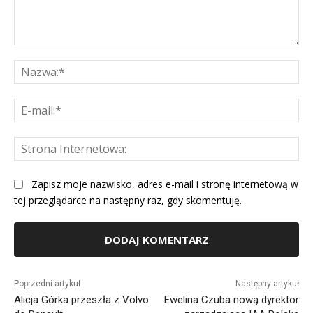
Komentarz:
Na
E-
mai
St
Int
Zapisz moje nazwisko, adres e-mail i stronę internetową w
tej przeglądarce na następny raz, gdy skomentuję.
Alternative:
Poprzedni artykuł
Następny artykuł
Alicja Górka przeszła z Volvo
Ewelina Czuba nową dyrektor