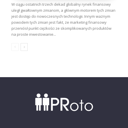
W ciągu ostatnich trzech dekad globalny rynek finansowy
uległ gwałtownym zmianom, a głównym motorem tych zmian
jest dostęp do nowoczesnych technologii. Innym ważnym
powodem tych zmian jest fakt, że marketing finansowy
przeniósł punkt ciężkości ze skomplikowanych produktów
na proste inwestowanie...