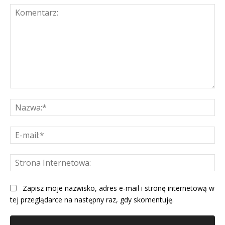
Komentarz:
Na
E-
mai
St
Int
Zapisz moje nazwisko, adres e-mail i stronę internetową w
tej przeglądarce na następny raz, gdy skomentuję.