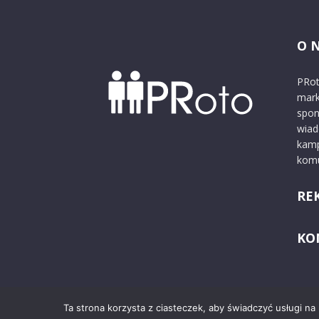
O 
PRot
mark
spon
wiad
kamp
komu
RE
KO
Ta strona korzysta z ciasteczek, aby świadczyć usługi na
© 2024 PRoto.pl