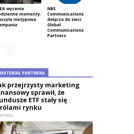
KEA wycenia
NBS
odzienne momenty.
Communications
uszyła nietypowa
dołącza do sieci
ampania
Global
Communications
Partners
MATERIAŁ PARTNERA
ak przejrzysty marketing
inansowy sprawił, że
undusze ETF stały się
rólami rynku
/07/2026