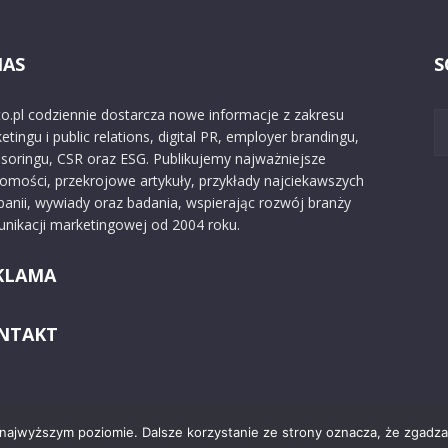
NAS
S
o.pl codziennie dostarcza nowe informacje z zakresu
etingu i public relations, digital PR, employer brandingu,
soringu, CSR oraz ESG. Publikujemy najważniejsze
omości, przekrojowe artykuły, przykłady najciekawszych
anii, wywiady oraz badania, wspierając rozwój branży
nikacji marketingowej od 2004 roku.
KLAMA
NTAKT
 najwyższym poziomie. Dalsze korzystanie ze strony oznacza, że zgadzas
Kontakt
O nas
Reklama
Zast