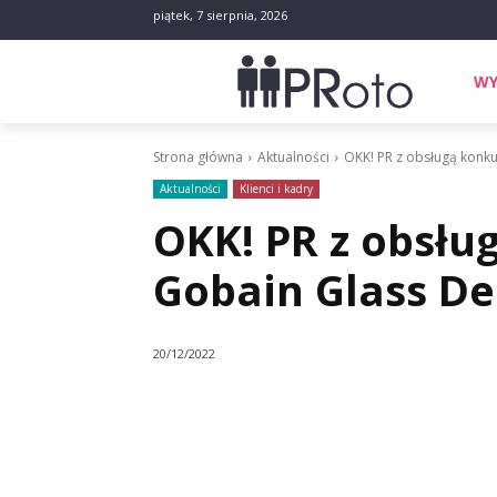
piątek, 7 sierpnia, 2026
WY
Strona główna
Aktualności
OKK! PR z obsługą konku
Aktualności
Klienci i kadry
OKK! PR z obsłu
Gobain Glass D
20/12/2022