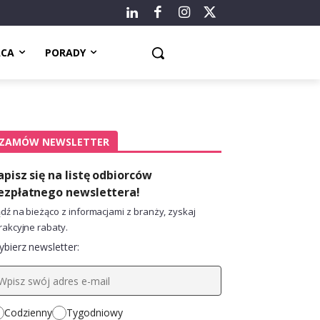
ACA
PORADY
ZAMÓW NEWSLETTER
apisz się na listę odbiorców
ezpłatnego newslettera!
dź na bieżąco z informacjami z branży, zyskaj
rakcyjne rabaty.
bierz newsletter:
Codzienny
Tygodniowy