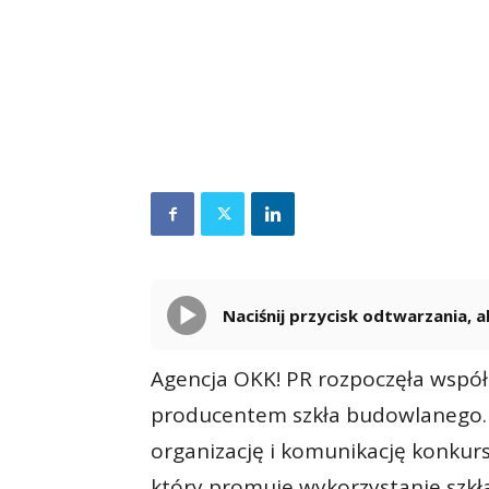
Naciśnij przycisk odtwarzania,
Agencja OKK! PR rozpoczęła współp
producentem szkła budowlanego. 
organizację i komunikację konkur
który promuje wykorzystanie szk