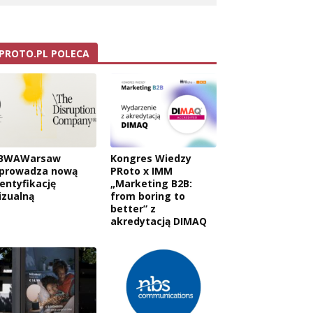
PROTO.PL POLECA
BWAWarsaw
Kongres Wiedzy
prowadza nową
PRoto x IMM
dentyfikację
„Marketing B2B:
izualną
from boring to
better” z
akredytacją DIMAQ