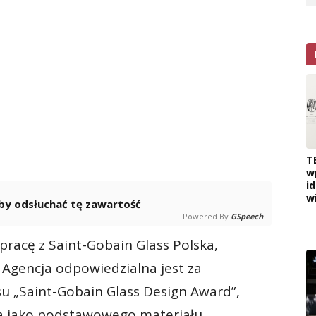
T
w
i
w
 aby odsłuchać tę zawartość
Powered By
GSpeech
racę z Saint-Gobain Glass Polska,
Agencja odpowiedzialna jest za
su „Saint-Gobain Glass Design Award”,
ła jako podstawowego materiału