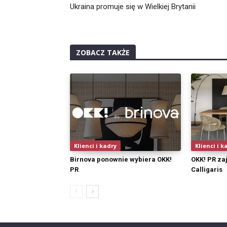
Ukraina promuje się w Wielkiej Brytanii
ZOBACZ TAKŻE
Klienci i kadry
Klienci i k
Birnova ponownie wybiera OKK!
OKK! PR za
PR
Calligaris