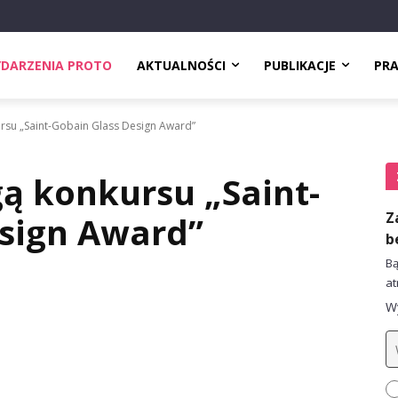
DARZENIA PROTO
AKTUALNOŚCI
PUBLIKACJE
PR
rsu „Saint-Gobain Glass Design Award”
gą konkursu „Saint-
Z
esign Award”
b
Bą
at
Wy