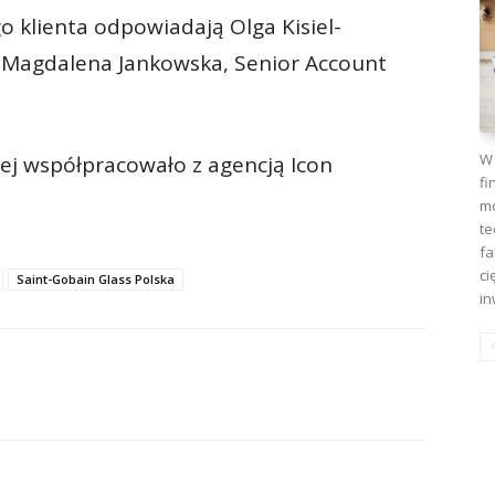
o klienta odpowiadają Olga Kisiel-
i Magdalena Jankowska, Senior Account
W 
iej współpracowało z agencją Icon
fi
mo
te
fa
ci
Saint-Gobain Glass Polska
in