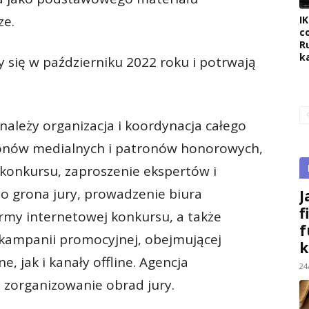
ze.
I
c
R
k
y się w październiku 2022 roku i potrwają
ależy organizacja i koordynacja całego
ronów medialnych i patronów honorowych,
j konkursu, zaproszenie ekspertów i
do grona jury, prowadzenie biura
J
f
rmy internetowej konkursu, a także
f
 kampanii promocyjnej, obejmującej
k
, jak i kanały offline. Agencja
24
 zorganizowanie obrad jury.