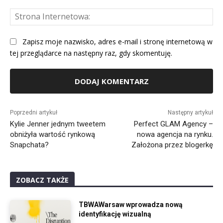
St
Int
Zapisz moje nazwisko, adres e-mail i stronę internetową w
tej przeglądarce na następny raz, gdy skomentuję.
Alternative:
Poprzedni artykuł
Następny artykuł
Kylie Jenner jednym tweetem
Perfect GLAM Agency –
obniżyła wartość rynkową
nowa agencja na rynku.
Snapchata?
Założona przez blogerkę
ZOBACZ TAKŻE
TBWAWarsaw wprowadza nową
identyfikację wizualną