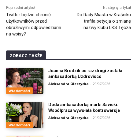
Poprzedni artykuł
Następny artykuł
Twitter będzie chronić
Do Rady Miasta w Kraśniku
użytkowników przed
trafiła petycja o zmianę
obraźliwymi odpowiedziami
nazwy klubu LKS Tęcza
na wpisy?
ZOBACZ TAKŻE
Joanna Brodzik po raz drugi została
ambasadorką Uzdrovisco
Aleksandra Oleszycka
-
29/07/2026
Wiadomości
Doda ambasadorką marki Savicki.
Współpraca wywołała kontrowersje
Aleksandra Oleszycka
-
21/07/2026
Wiadomości