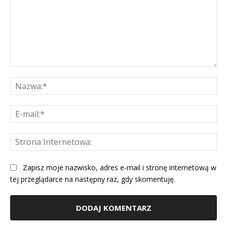
Komentarz:
Na
E-
mai
St
Int
Zapisz moje nazwisko, adres e-mail i stronę internetową w
tej przeglądarce na następny raz, gdy skomentuję.
Alternative: