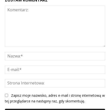
Komentarz:
Na
E-
mai
St
Int
Zapisz moje nazwisko, adres e-mail i stronę internetową w
tej przeglądarce na następny raz, gdy skomentuję.