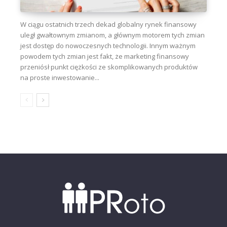
W ciągu ostatnich trzech dekad globalny rynek finansowy
uległ gwałtownym zmianom, a głównym motorem tych zmian
jest dostęp do nowoczesnych technologii. Innym ważnym
powodem tych zmian jest fakt, że marketing finansowy
przeniósł punkt ciężkości ze skomplikowanych produktów
na proste inwestowanie...