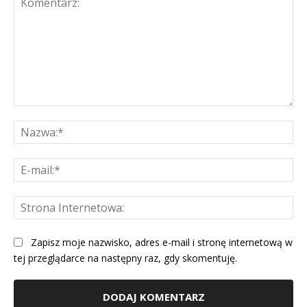
Komentarz:
Na
E-
mai
St
Int
Zapisz moje nazwisko, adres e-mail i stronę internetową w
tej przeglądarce na następny raz, gdy skomentuję.