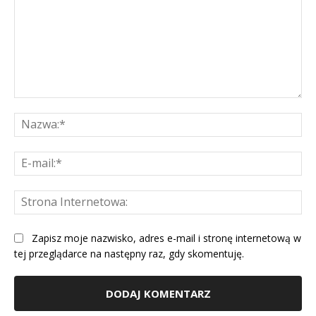
Komentarz:
Na
E-
mai
St
Int
Zapisz moje nazwisko, adres e-mail i stronę internetową w
tej przeglądarce na następny raz, gdy skomentuję.