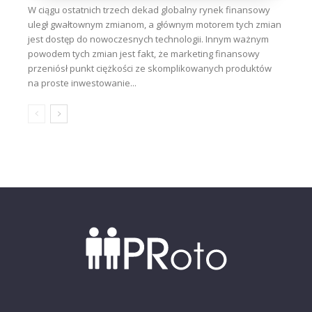
W ciągu ostatnich trzech dekad globalny rynek finansowy
uległ gwałtownym zmianom, a głównym motorem tych zmian
jest dostęp do nowoczesnych technologii. Innym ważnym
powodem tych zmian jest fakt, że marketing finansowy
przeniósł punkt ciężkości ze skomplikowanych produktów
na proste inwestowanie...