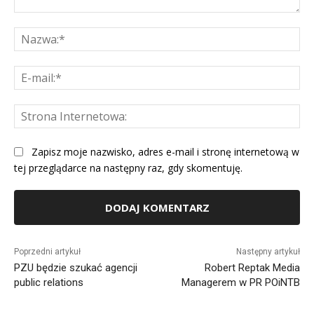
Komentarz:
Na
E-
mai
St
Int
Zapisz moje nazwisko, adres e-mail i stronę internetową w
tej przeglądarce na następny raz, gdy skomentuję.
Alternative:
Poprzedni artykuł
Następny artykuł
PZU będzie szukać agencji
Robert Reptak Media
public relations
Managerem w PR POiNTB