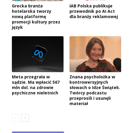
Grecka branża
IAB Polska publikuje
hotelarska tworzy
przewodnik po AI Act
nową platformę
dla branży reklamowej
promocji kultury przez
język
Meta przegrała w
Znana psycholożka w
sądzie. Ma wpłacić 567
kontrowersyjnych
mln dol. na zdrowie
słowach o Idze Świątek.
psychiczne nieletnich
Twórcy podcastu
przeprosili i usunęli
materiał