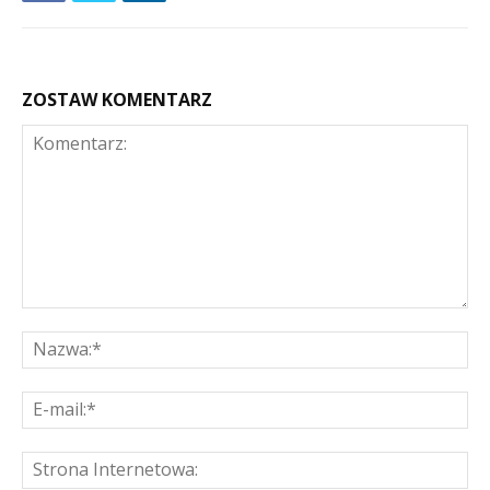
ZOSTAW KOMENTARZ
Komentarz:
Na
E-
mai
St
Int