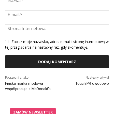
E-
mai
St
Int
Zapisz moje nazwisko, adres e-mail i stronę internetową w
tej przeglądarce na następny raz, gdy skomentuję.
Alternative:
Poprzedni artykuł
Następny artykuł
Fińska marka modowa
Touch.PR owocowo
współpracuje z McDonald’s
ZAMÓW NEWSLETTER