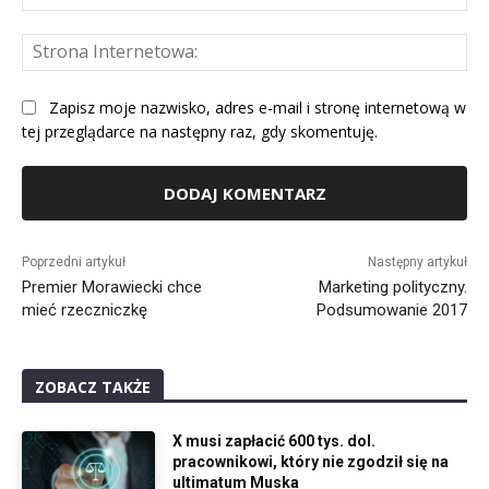
mai
St
Int
Zapisz moje nazwisko, adres e-mail i stronę internetową w
tej przeglądarce na następny raz, gdy skomentuję.
Alternative:
Poprzedni artykuł
Następny artykuł
Premier Morawiecki chce
Marketing polityczny.
mieć rzeczniczkę
Podsumowanie 2017
ZOBACZ TAKŻE
X musi zapłacić 600 tys. dol.
pracownikowi, który nie zgodził się na
ultimatum Muska