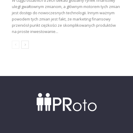
W ciągu ostatnich trzech dekad globalny rynek finansowy
uległ gwałtownym zmianom, a głównym motorem tych zmian
jest dostęp do nowoczesnych technologii. Innym ważnym
powodem tych zmian jest fakt, że marketing finansowy
przeniósł punkt ciężkości ze skomplikowanych produktów
na proste inwestowanie...