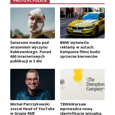
PROTO.PL POLECA
Światowe media pod
BMW wyświetla
wrażeniem wyczynu
reklamy w autach.
Kubkowskiego. Ponad
Kampania filmu budzi
600 internetowych
sprzeciw kierowców
publikacji w 3 dni
Michał Pietrzykowski
TBWAWarsaw
został Head of YouTube
wprowadza nową
w Grupie RMF
identyfikację wizualną