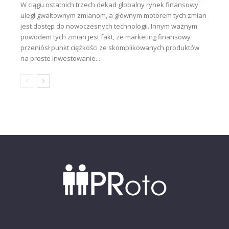
W ciągu ostatnich trzech dekad globalny rynek finansowy
uległ gwałtownym zmianom, a głównym motorem tych zmian
jest dostęp do nowoczesnych technologii. Innym ważnym
powodem tych zmian jest fakt, że marketing finansowy
przeniósł punkt ciężkości ze skomplikowanych produktów
na proste inwestowanie...