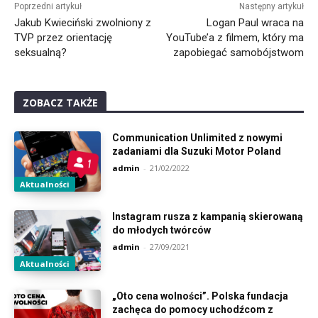
Poprzedni artykuł
Następny artykuł
Jakub Kwieciński zwolniony z
Logan Paul wraca na
TVP przez orientację
YouTube’a z filmem, który ma
seksualną?
zapobiegać samobójstwom
ZOBACZ TAKŻE
Communication Unlimited z nowymi
zadaniami dla Suzuki Motor Poland
admin
-
21/02/2022
Aktualności
Instagram rusza z kampanią skierowaną
do młodych twórców
admin
-
27/09/2021
Aktualności
„Oto cena wolności”. Polska fundacja
zachęca do pomocy uchodźcom z