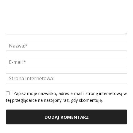
Komentarz:
Na
E-
mai
St
Int
Zapisz moje nazwisko, adres e-mail i stronę internetową w
tej przeglądarce na następny raz, gdy skomentuję.
Alternative: