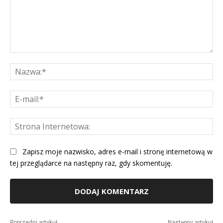
Komentarz:
Na
E-
mai
St
Int
Zapisz moje nazwisko, adres e-mail i stronę internetową w
tej przeglądarce na następny raz, gdy skomentuję.
Alternative:
Poprzedni artykuł
Następny artykuł