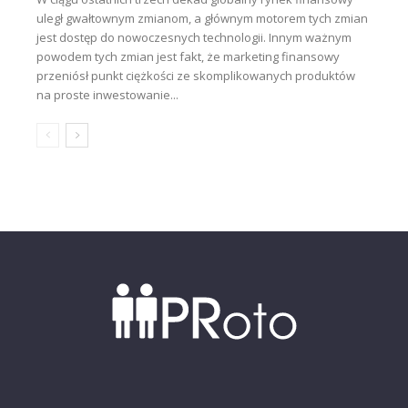
uległ gwałtownym zmianom, a głównym motorem tych zmian
jest dostęp do nowoczesnych technologii. Innym ważnym
powodem tych zmian jest fakt, że marketing finansowy
przeniósł punkt ciężkości ze skomplikowanych produktów
na proste inwestowanie...