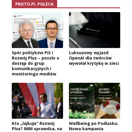
PROTO.PL POLECA
Spór polityków PiS i
Luksusowy wyjazd
Rozwój Plus – poszło o
OpenAI dla twórców
dostęp do grup
wywołał krytykę w sieci
komunikacyjnych i
monitoringu mediów
Kto „lajkuje” Rozwój
Wellbeing po Podlasku.
Plus? IMM sprawdza, na
Nowa kampania