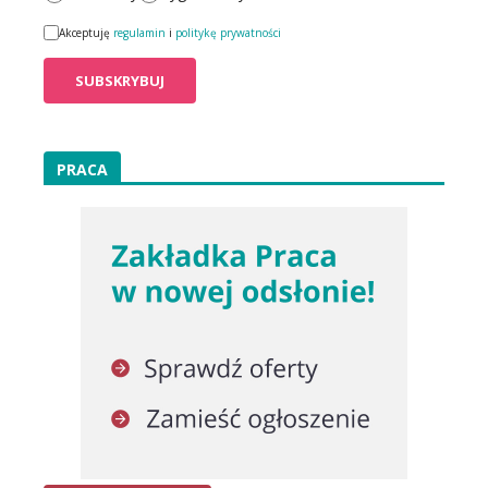
Akceptuję
regulamin
i
politykę prywatności
PRACA