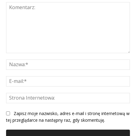
Komentarz:
Na
E-
mai
St
Int
Zapisz moje nazwisko, adres e-mail i stronę internetową w
tej przeglądarce na następny raz, gdy skomentuję.