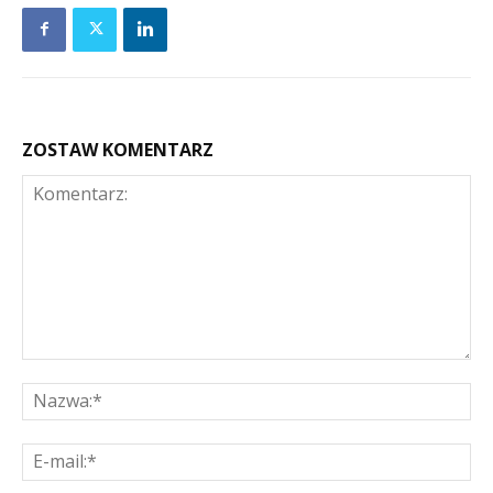
ZOSTAW KOMENTARZ
Komentarz:
Na
E-
mai