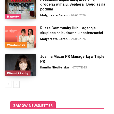
drogerią w maju. Sephora i Douglas na
podium
Małgorzata Baran
-
09/07/2026
Raporty
Rusza Community Hub – agencja
skupiona na budowaniu społeczności
Małgorzata Baran
-
21/05/2026
Wiadomości
Joanna Mazur PR Managerką w Triple
PR
Kamila Niedbalska
-
07/07/2025
Klienci i kadry
ZAMÓW NEWSLETTER