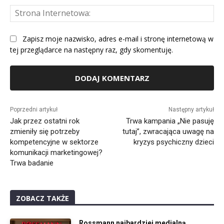
St
Int
Zapisz moje nazwisko, adres e-mail i stronę internetową w
tej przeglądarce na następny raz, gdy skomentuję.
Alternative:
Poprzedni artykuł
Następny artykuł
Jak przez ostatni rok
Trwa kampania „Nie pasuję
zmieniły się potrzeby
tutaj”, zwracająca uwagę na
kompetencyjne w sektorze
kryzys psychiczny dzieci
komunikacji marketingowej?
Trwa badanie
ZOBACZ TAKŻE
Rossmann najbardziej medialną