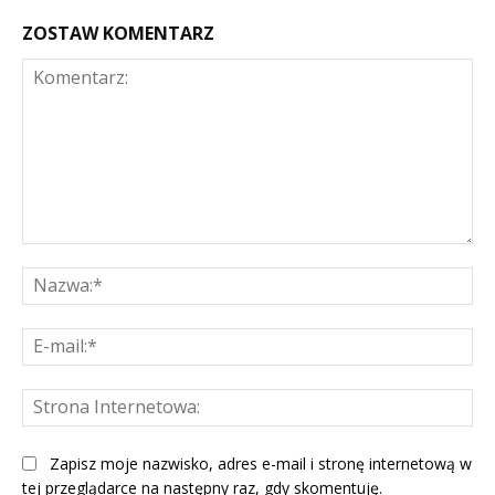
ZOSTAW KOMENTARZ
Komentarz:
Na
E-
mai
St
Int
Zapisz moje nazwisko, adres e-mail i stronę internetową w
tej przeglądarce na następny raz, gdy skomentuję.