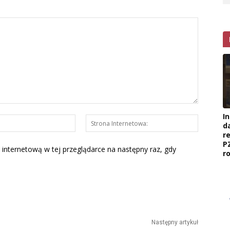
I
E-
Strona
d
mail:*
Interneto
r
P
 internetową w tej przeglądarce na następny raz, gdy
r
Następny artykuł