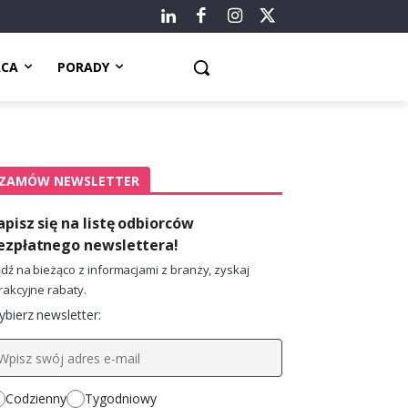
ACA
PORADY
ZAMÓW NEWSLETTER
apisz się na listę odbiorców
ezpłatnego newslettera!
dź na bieżąco z informacjami z branży, zyskaj
rakcyjne rabaty.
bierz newsletter:
Codzienny
Tygodniowy