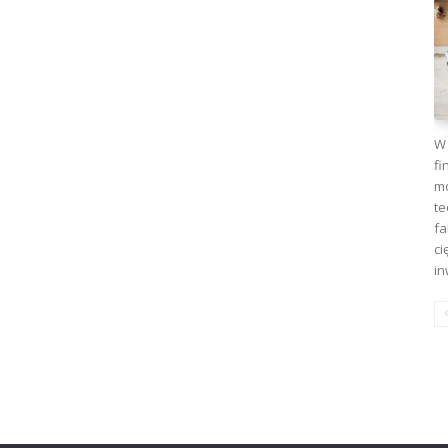
W 
fi
mo
te
fa
ci
in