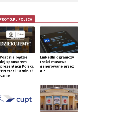
PROTO.PL POLECA
nPost nie będzie
LinkedIn ograniczy
alej sponsorem
treści masowo
wa:
eprezentacji Polski.
generowane przez
ZPN traci 10 mln zł
AI?
ocznie