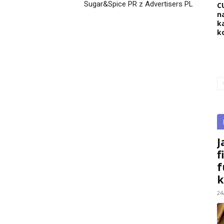
Sugar&Spice PR z Advertisers PL
C
na
k
k
J
f
f
k
24