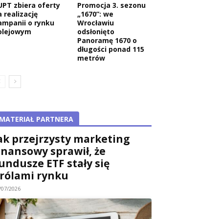
UPT zbiera oferty
Promocja 3. sezonu
 realizację
„1670”: we
ampanii o rynku
Wrocławiu
olejowym
odsłonięto
Panoramę 1670 o
długości ponad 115
metrów
MATERIAŁ PARTNERA
ak przejrzysty marketing
inansowy sprawił, że
undusze ETF stały się
rólami rynku
/07/2026