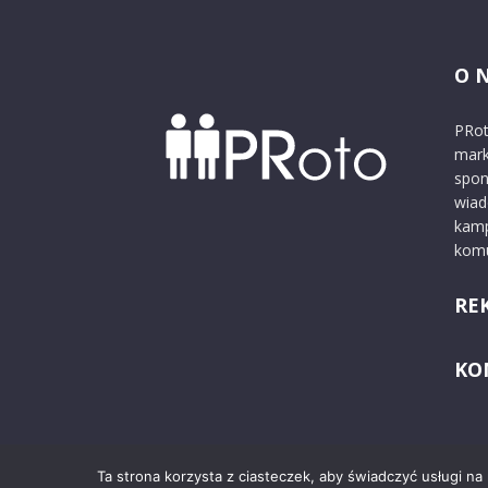
O 
PRot
mark
spon
wiad
kamp
komu
RE
KO
Ta strona korzysta z ciasteczek, aby świadczyć usługi na