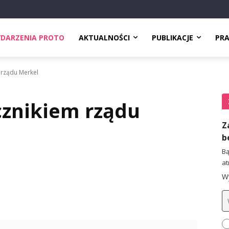
DARZENIA PROTO
AKTUALNOŚCI
PUBLIKACJE
PR
 rządu Merkel
cznikiem rządu
Z
b
Bą
at
Wy