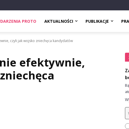
DARZENIA PROTO
AKTUALNOŚCI
PUBLIKACJE
PR
tywnie, czyli jak wojsko zniechęca kandydatów
 nie efektywnie,
Z
 zniechęca
b
Bą
at
Wy