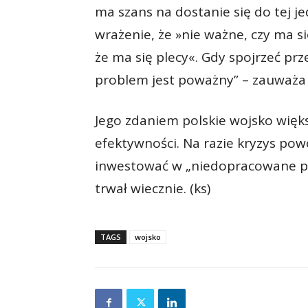
ma szans na dostanie się do tej j
wrażenie, że »nie ważne, czy ma się
że ma się plecy«. Gdy spojrzeć pr
problem jest poważny” – zauważa
Jego zdaniem polskie wojsko więk
efektywności. Na razie kryzys po
inwestować w „niedopracowane prz
trwał wiecznie. (ks)
TAGS
wojsko