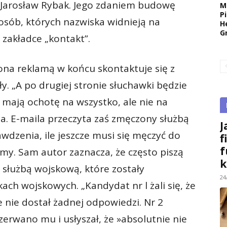
N Jarosław Rybak. Jego zdaniem budowę
M
P
osób, których nazwiska widnieją na
H
G
zakładce „kontakt”.
ona reklamą w końcu skontaktuje się z
y. „A po drugiej stro­nie słuchawki będzie
y mają ochotę na wszyst­ko, ale nie na
. E-maila przeczyta zaś zmęczo­ny służbą
J
wdzenia, ile jeszcze musi się mę­czyć do
f
f
my. Sam autor zaznacza, że często piszą
k
służbą wojskową, które zostały
24
ch wojskowych. „Kandydat nr l żali się, że
e nie dostał żadnej odpowiedzi. Nr 2
erwano mu i usły­szał, że »absolutnie nie