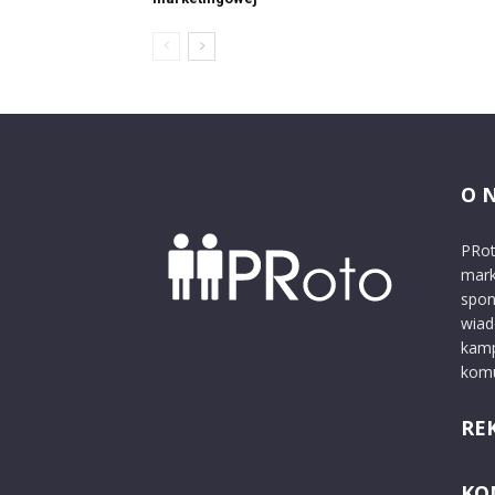
O 
PRot
mark
spon
wiad
kamp
komu
RE
KO