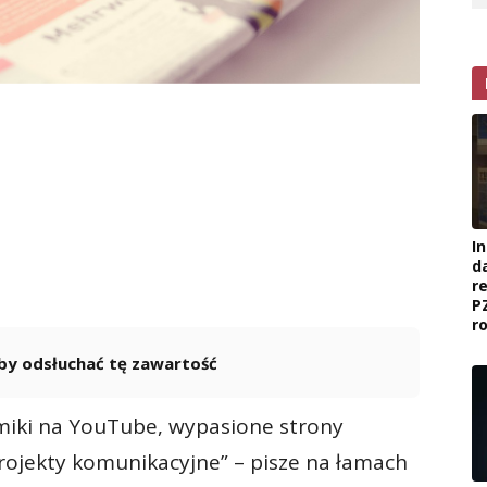
I
d
r
P
r
 aby odsłuchać tę zawartość
Powered By
GSpeech
miki na YouTube, wypasione strony
ojekty komunikacyjne” – pisze na łamach