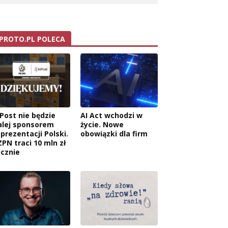
PROTO.PL POLECA
nPost nie będzie
AI Act wchodzi w
alej sponsorem
życie. Nowe
eprezentacji Polski.
obowiązki dla firm
ZPN traci 10 mln zł
ocznie