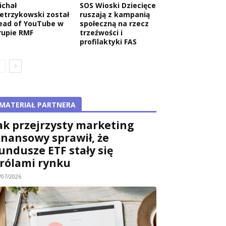
ichał
SOS Wioski Dziecięce
ietrzykowski został
ruszają z kampanią
ead of YouTube w
społeczną na rzecz
rupie RMF
trzeźwości i
profilaktyki FAS
MATERIAŁ PARTNERA
ak przejrzysty marketing
inansowy sprawił, że
undusze ETF stały się
rólami rynku
/07/2026