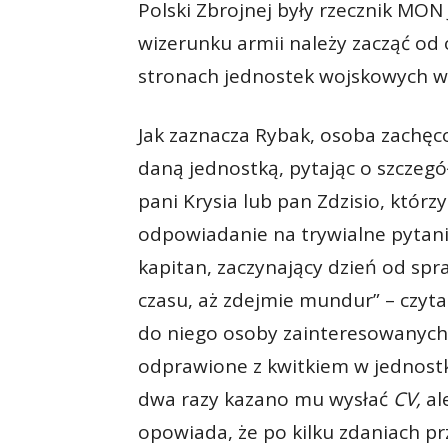
Polski Zbrojnej były rzecznik MO
wizerunku armii należy zacząć od 
stronach jednostek wojskowych w 
Jak zaznacza Rybak, osoba zachęc
daną jednostką, pytając o szczegół
pani Krysia lub pan Zdzisio, którz
odpowiadanie na trywialne pytania
kapitan, zaczynający dzień od spra
czasu, aż zdejmie mundur” – czyta
do niego osoby zainteresowanych 
odprawione z kwitkiem w jednostka
dwa razy kazano mu wysłać
CV,
al
opowiada, że po kilku zdaniach prz