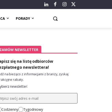
ACA
PORADY
ZAMÓW NEWSLETTER
apisz się na listę odbiorców
ezpłatnego newslettera!
dź na bieżąco z informacjami z branży, zyskaj
rakcyjne rabaty.
bierz newsletter:
Codzienny
Tygodniowy