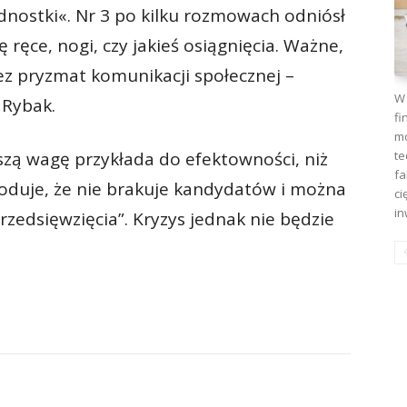
ednostki«. Nr 3 po kilku rozmowach odniósł
 ręce, nogi, czy jakieś osiągnięcia. Ważne,
zez pryzmat komunikacji społecznej –
W 
 Rybak.
fi
mo
te
szą wagę przykłada do efektowności, niż
fa
woduje, że nie brakuje kandydatów i można
ci
in
edsięwzięcia”. Kryzys jednak nie będzie