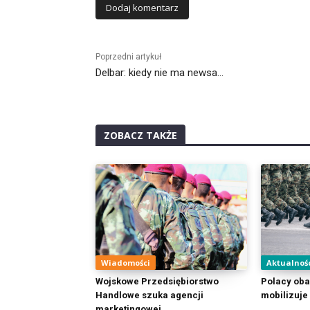
Alternative:
Poprzedni artykuł
Delbar: kiedy nie ma newsa…
ZOBACZ TAKŻE
Wiadomości
Aktualnoś
Wojskowe Przedsiębiorstwo
Polacy obaw
Handlowe szuka agencji
mobilizuje 
marketingowej