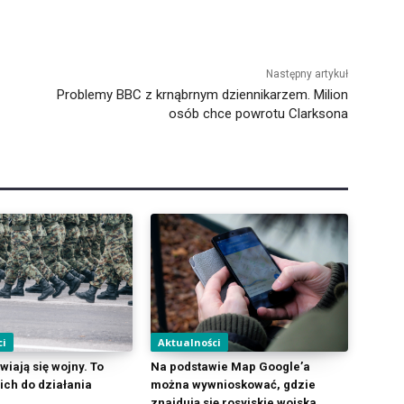
Następny artykuł
Problemy BBC z krnąbrnym dziennikarzem. Milion
osób chce powrotu Clarksona
ci
Aktualności
iają się wojny. To
Na podstawie Map Google’a
ich do działania
można wywnioskować, gdzie
znajdują się rosyjskie wojska