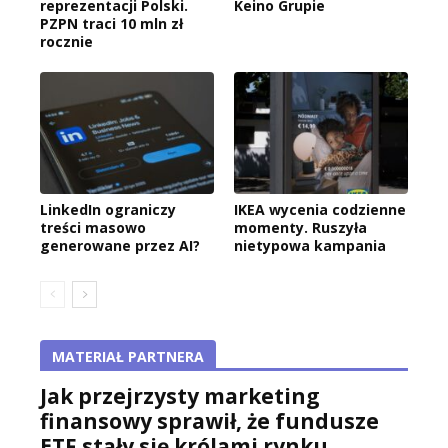
reprezentacji Polski.
Keino Grupie
PZPN traci 10 mln zł
rocznie
LinkedIn ograniczy
IKEA wycenia codzienne
treści masowo
momenty. Ruszyła
generowane przez AI?
nietypowa kampania
MATERIAŁ PARTNERA
Jak przejrzysty marketing
finansowy sprawił, że fundusze
ETF stały się królami rynku