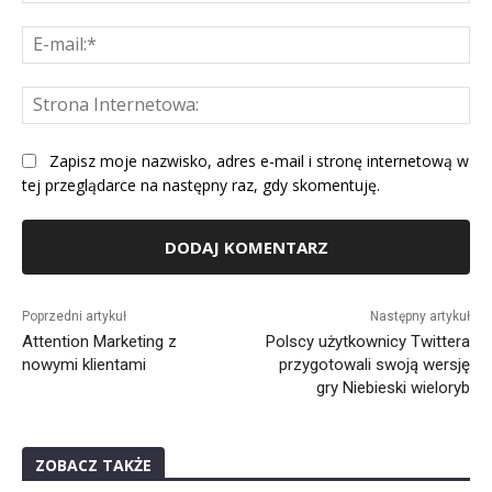
E-
mai
St
Int
Zapisz moje nazwisko, adres e-mail i stronę internetową w
tej przeglądarce na następny raz, gdy skomentuję.
Alternative:
Poprzedni artykuł
Następny artykuł
Attention Marketing z
Polscy użytkownicy Twittera
nowymi klientami
przygotowali swoją wersję
gry Niebieski wieloryb
ZOBACZ TAKŻE