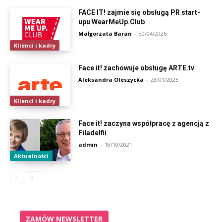
FACE IT! zajmie się obsługą PR start-
upu WearMeUp.Club
Małgorzata Baran
-
30/04/2026
Klienci i kadry
Face it! zachowuje obsługę ARTE.tv
Aleksandra Oleszycka
-
28/01/2025
Klienci i kadry
Face it! zaczyna współpracę z agencją z
Filadelfii
admin
-
18/10/2021
Aktualności
ZAMÓW NEWSLETTER