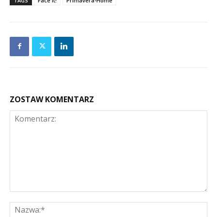
TAGS
Face It!
Primavera-Home
ZOSTAW KOMENTARZ
Komentarz:
Na