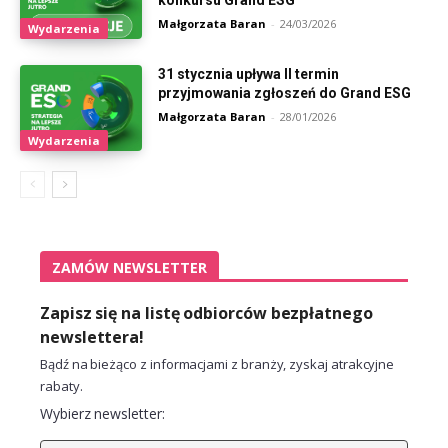
konkursu Grand ESG
Małgorzata Baran
-
24/03/2026
Wydarzenia
31 stycznia upływa II termin
przyjmowania zgłoszeń do Grand ESG
Małgorzata Baran
-
28/01/2026
Wydarzenia
ZAMÓW NEWSLETTER
Zapisz się na listę odbiorców bezpłatnego
newslettera!
Bądź na bieżąco z informacjami z branży, zyskaj atrakcyjne
rabaty.
Wybierz newsletter: