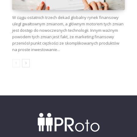
W ciągu ostatnich trzech dekad globalny rynek finansowy
uległ gwałtownym zmianom, a głównym motorem tych zmian
jest dostęp do nowoczesnych technologii. Innym ważnym
powodem tych zmian jest fakt, że marketing finansowy
przeniósł punkt ciężkości ze skomplikowanych produktów
na proste inwestowanie...