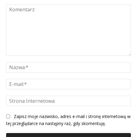
Komentarz:
Na
E-
mai
St
Int
Zapisz moje nazwisko, adres e-mail i stronę internetową w
tej przeglądarce na następny raz, gdy skomentuję.