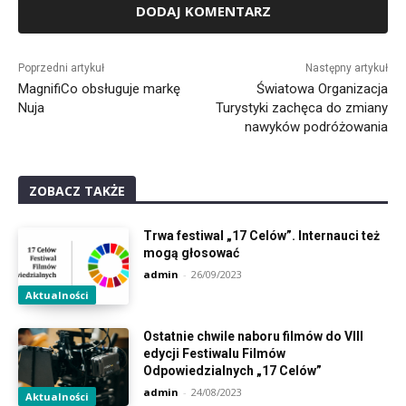
Alternative:
Poprzedni artykuł
Następny artykuł
MagnifiCo obsługuje markę
Światowa Organizacja
Nuja
Turystyki zachęca do zmiany
nawyków podróżowania
ZOBACZ TAKŻE
Trwa festiwal „17 Celów”. Internauci też
mogą głosować
admin
-
26/09/2023
Aktualności
Ostatnie chwile naboru filmów do VIII
edycji Festiwalu Filmów
Odpowiedzialnych „17 Celów”
admin
-
24/08/2023
Aktualności