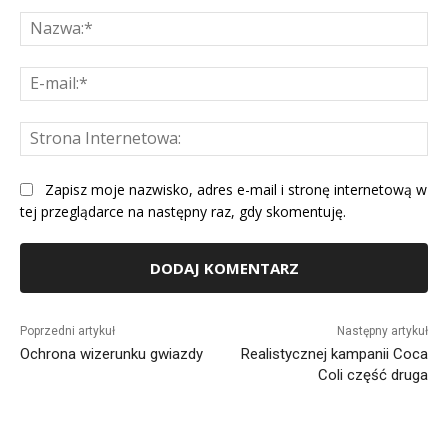
Komentarz:
Na
E-
mai
St
Int
Zapisz moje nazwisko, adres e-mail i stronę internetową w
tej przeglądarce na następny raz, gdy skomentuję.
Alternative:
Poprzedni artykuł
Następny artykuł
Ochrona wizerunku gwiazdy
Realistycznej kampanii Coca
Coli część druga